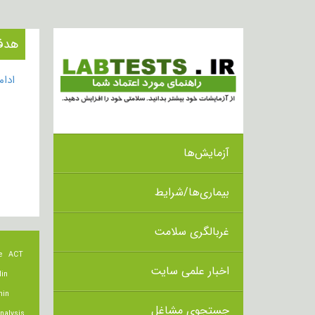
هدف از ا
ادا
آزمایش‌ها
بیماری‌ها/شرایط
غربالگری سلامت
e
ACT
اخبار علمی سایت
lin
min
جستجوی مشاغل
nalysis