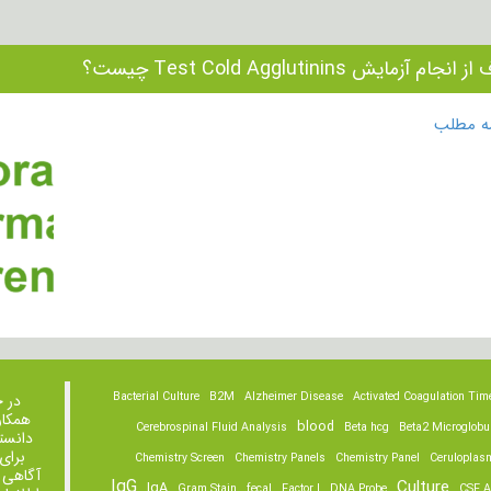
نجام آزمایش Test Cold Agglutinins چیست؟
مه مطلب
Bacterial Culture
B2M
Alzheimer Disease
Activated Coagulation Tim
در 
همکار
blood
Cerebrospinal Fluid Analysis
Beta hcg
Beta2 Microglobu
دانست
برای
Chemistry Screen
Chemistry Panels
Chemistry Panel
Ceruloplas
آگاهی 
IgG
Culture
IgA
Gram Stain
fecal
Factor I
DNA Probe
CSF A