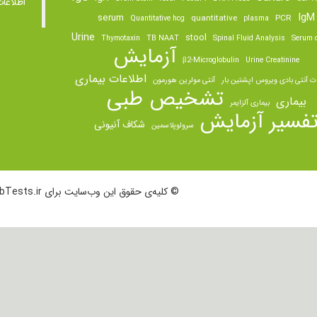
اطلاعا
IgM
serum
quantitative
PCR
Quantitative hcg
plasma
Urine
stool
Thymotaxin
TB NAAT
Spinal Fluid Analysis
Serum o
آزمایش
β2-Microglobulin
Urine Creatinine
اطلاعات بیماری
ت آنتی بادی ویروس اپشتین بار
آنتی مولرین هورمون
تشخیص طبی
بیماری
بیماری آلزایمر
فسیر آزمایش
شکاف آنیونی
سرولوپلاسمین
© کلیه‌ی حقوق این وب‌سایت برای LabTests.ir محفوظ است.