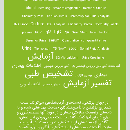
B2M
Alzheimer Disease
Activated Coagulation Time
ACT
blood
Beta hcg
Beta2 Microglobulin
Bacterial Culture
Chemistry Panel
Ceruloplasmin
Cerebrospinal Fluid Analysis
Culture
DNA Probe
CSF Analysis
Chemistry Screen
Chemistry Panels
IgM
IgG
IgA
PCR
plasma
Gram Stain
fecal
Factor I
serum
quantitative
Serum or Urine
Quantitative hcg
Urine
stool
Thymotaxin
TB NAAT
Spinal Fluid Analysis
آزمایش
β2-Microglobulin
Urine Creatinine
اطلاعات بیماری
آزمایشات آنتی بادی ویروس اپشتین بار
آنتی مولرین هورمون
تشخیص طبی
بیماری
بیماری آلزایمر
تفسیر آزمایش
شکاف آنیونی
سرولوپلاسمین
در جهان پزشکی، تست‌های آزمایشگاهی می‌توانند سبب
همکاری پزشکان یا تأمین‌کنندگان خدمات بهداشتی شده و با
دانستن وضعیت سلامتی بیماران در مورد آنها تصمیم‌گیری و
برای درمان ‌آنها کمک کنند. به علت حیاتی‌بودن این نقش،
آگاهی از تست‌های آزمایشگاهی ضروریست. در این وب
سایت اطلاعات تست‌های آزمایشگاهی رایگان و برای همه در