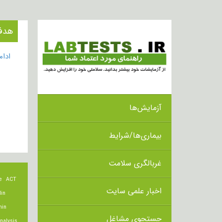
هدف از ا
ادا
آزمایش‌ها
بیماری‌ها/شرایط
غربالگری سلامت
e
ACT
اخبار علمی سایت
lin
min
جستجوی مشاغل
nalysis