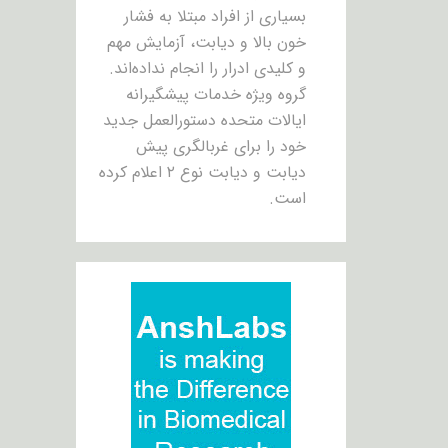
بسیاری از افراد مبتلا به فشار
خون بالا و دیابت، آزمایش مهم
و کلیدی ادرار را انجام نداده‌اند.
گروه ویژه خدمات پیشگیرانه
ایالات متحده دستورالعمل جدید
خود را برای غربالگری پیش
دیابت و دیابت نوع ۲ اعلام کرده
است.