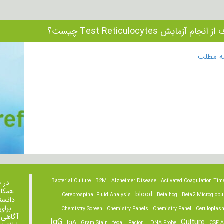
نجام آزمایش Test Reticulocytes چیست؟
مه مطلب
Bacterial Culture
B2M
Alzheimer Disease
Activated Coagulation Tim
در 
همکار
blood
Cerebrospinal Fluid Analysis
Beta hcg
Beta2 Microglobu
دانست
برای
Chemistry Screen
Chemistry Panels
Chemistry Panel
Ceruloplas
آگاهی 
IgG
Culture
IgA
Gram Stain
fecal
Factor I
DNA Probe
CSF A