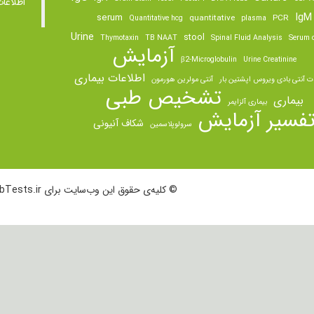
اطلاعا
IgM
serum
quantitative
PCR
Quantitative hcg
plasma
Urine
stool
Thymotaxin
TB NAAT
Spinal Fluid Analysis
Serum o
آزمایش
β2-Microglobulin
Urine Creatinine
اطلاعات بیماری
ت آنتی بادی ویروس اپشتین بار
آنتی مولرین هورمون
تشخیص طبی
بیماری
بیماری آلزایمر
فسیر آزمایش
شکاف آنیونی
سرولوپلاسمین
© کلیه‌ی حقوق این وب‌سایت برای LabTests.ir محفوظ است.