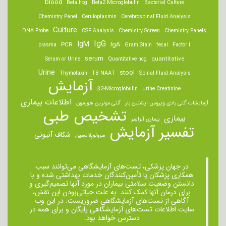
blood
Beta hcg
Beta2 Microglobulin
Bacterial Culture
Chemistry Panel
Ceruloplasmin
Cerebrospinal Fluid Analysis
Culture
DNA Probe
CSF Analysis
Chemistry Screen
Chemistry Panels
IgM
IgG
IgA
PCR
plasma
Gram Stain
fecal
Factor I
serum
quantitative
Serum or Urine
Quantitative hcg
Urine
stool
Thymotaxin
TB NAAT
Spinal Fluid Analysis
آزمایش
β2-Microglobulin
Urine Creatinine
اطلاعات بیماری
آزمایشات آنتی بادی ویروس اپشتین بار
آنتی مولرین هورمون
تشخیص طبی
بیماری
بیماری آلزایمر
تفسیر آزمایش
شکاف آنیونی
سرولوپلاسمین
در جهان پزشکی، تست‌های آزمایشگاهی می‌توانند سبب
همکاری پزشکان یا تأمین‌کنندگان خدمات بهداشتی شده و با
دانستن وضعیت سلامتی بیماران در مورد آنها تصمیم‌گیری و
برای درمان ‌آنها کمک کنند. به علت حیاتی‌بودن این نقش،
آگاهی از تست‌های آزمایشگاهی ضروریست. در این وب
سایت اطلاعات تست‌های آزمایشگاهی رایگان و برای همه در
دسترس خواهد بود.