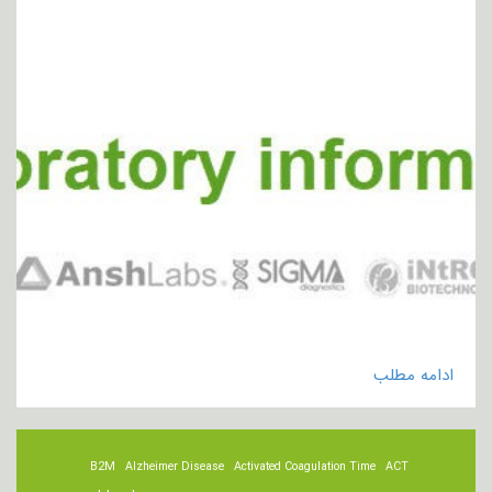
ادامه مطلب
B2M
Alzheimer Disease
Activated Coagulation Time
ACT