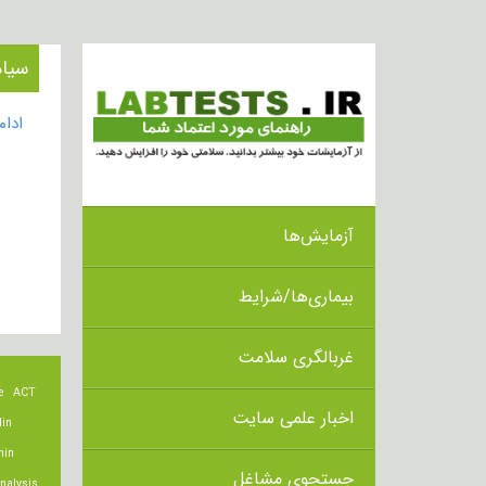
سیا
ادا
آزمایش‌ها
بیماری‌ها/شرایط
غربالگری سلامت
e
ACT
اخبار علمی سایت
lin
min
جستجوی مشاغل
nalysis