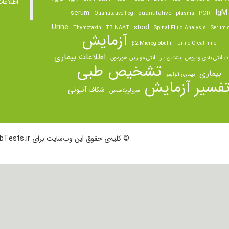
اطلاعا
IgM
serum
quantitative
PCR
Quantitative hcg
plasma
Urine
stool
Thymotaxin
TB NAAT
Spinal Fluid Analysis
Serum o
آزمایش
β2-Microglobulin
Urine Creatinine
اطلاعات بیماری
ت آنتی بادی ویروس اپشتین بار
آنتی مولرین هورمون
تشخیص طبی
بیماری
بیماری آلزایمر
فسیر آزمایش
شکاف آنیونی
سرولوپلاسمین
© کلیه‌ی حقوق این وب‌سایت برای LabTests.ir محفوظ است.