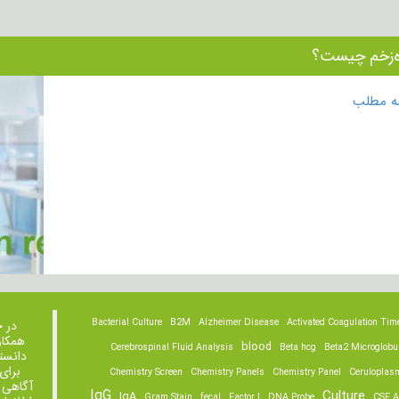
ه‌زخم چیست؟
مه مطلب
Bacterial Culture
B2M
Alzheimer Disease
Activated Coagulation Tim
در 
همکار
blood
Cerebrospinal Fluid Analysis
Beta hcg
Beta2 Microglobu
دانست
برای
Chemistry Screen
Chemistry Panels
Chemistry Panel
Ceruloplas
آگاهی 
IgG
Culture
IgA
Gram Stain
fecal
Factor I
DNA Probe
CSF A