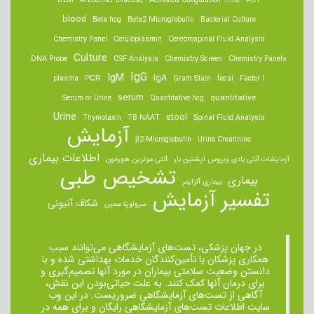
B2M
Alzheimer Disease
Activated Coagulation Time
ACT
blood
Beta hcg
Beta2 Microglobulin
Bacterial Culture
Chemistry Panel
Ceruloplasmin
Cerebrospinal Fluid Analysis
Culture
DNA Probe
CSF Analysis
Chemistry Screen
Chemistry Panels
IgM
IgG
IgA
PCR
plasma
Gram Stain
fecal
Factor I
serum
quantitative
Serum or Urine
Quantitative hcg
Urine
stool
Thymotaxin
TB NAAT
Spinal Fluid Analysis
آزمایش
β2-Microglobulin
Urine Creatinine
اطلاعات بیماری
آزمایشات آنتی بادی ویروس اپشتین بار
آنتی مولرین هورمون
تشخیص طبی
بیماری
بیماری آلزایمر
تفسیر آزمایش
شکاف آنیونی
سرولوپلاسمین
در جهان پزشکی، تست‌های آزمایشگاهی می‌توانند سبب
همکاری پزشکان یا تأمین‌کنندگان خدمات بهداشتی شده و با
دانستن وضعیت سلامتی بیماران در مورد آنها تصمیم‌گیری و
برای درمان ‌آنها کمک کنند. به علت حیاتی‌بودن این نقش،
آگاهی از تست‌های آزمایشگاهی ضروریست. در این وب
سایت اطلاعات تست‌های آزمایشگاهی رایگان و برای همه در