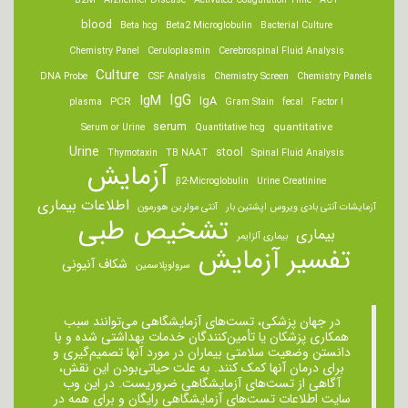
B2M
Alzheimer Disease
Activated Coagulation Time
ACT
blood
Beta hcg
Beta2 Microglobulin
Bacterial Culture
Chemistry Panel
Ceruloplasmin
Cerebrospinal Fluid Analysis
Culture
DNA Probe
CSF Analysis
Chemistry Screen
Chemistry Panels
IgM
IgG
IgA
PCR
plasma
Gram Stain
fecal
Factor I
serum
quantitative
Serum or Urine
Quantitative hcg
Urine
stool
Thymotaxin
TB NAAT
Spinal Fluid Analysis
آزمایش
β2-Microglobulin
Urine Creatinine
اطلاعات بیماری
آزمایشات آنتی بادی ویروس اپشتین بار
آنتی مولرین هورمون
تشخیص طبی
بیماری
بیماری آلزایمر
تفسیر آزمایش
شکاف آنیونی
سرولوپلاسمین
در جهان پزشکی، تست‌های آزمایشگاهی می‌توانند سبب
همکاری پزشکان یا تأمین‌کنندگان خدمات بهداشتی شده و با
دانستن وضعیت سلامتی بیماران در مورد آنها تصمیم‌گیری و
برای درمان ‌آنها کمک کنند. به علت حیاتی‌بودن این نقش،
آگاهی از تست‌های آزمایشگاهی ضروریست. در این وب
سایت اطلاعات تست‌های آزمایشگاهی رایگان و برای همه در