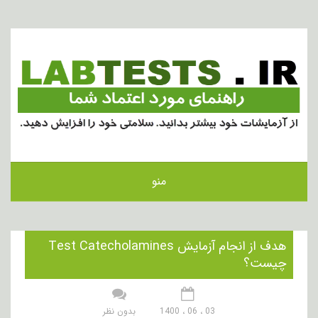
منو
هدف از انجام آزمایش Test Catecholamines
چیست؟
03 ، 06 ، 1400
بدون نظر