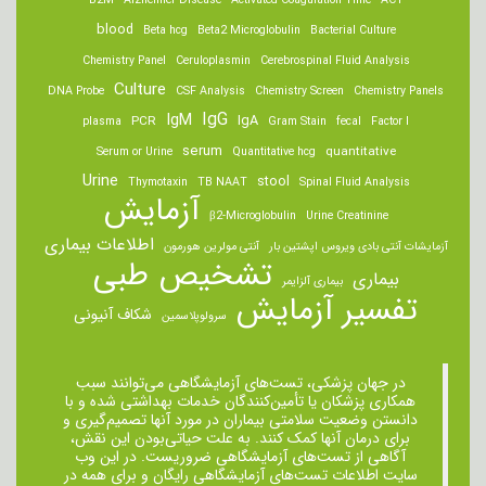
B2M
Alzheimer Disease
Activated Coagulation Time
ACT
blood
Beta hcg
Beta2 Microglobulin
Bacterial Culture
Chemistry Panel
Ceruloplasmin
Cerebrospinal Fluid Analysis
Culture
DNA Probe
CSF Analysis
Chemistry Screen
Chemistry Panels
IgM
IgG
IgA
PCR
plasma
Gram Stain
fecal
Factor I
serum
quantitative
Serum or Urine
Quantitative hcg
Urine
stool
Thymotaxin
TB NAAT
Spinal Fluid Analysis
آزمایش
β2-Microglobulin
Urine Creatinine
اطلاعات بیماری
آزمایشات آنتی بادی ویروس اپشتین بار
آنتی مولرین هورمون
تشخیص طبی
بیماری
بیماری آلزایمر
تفسیر آزمایش
شکاف آنیونی
سرولوپلاسمین
در جهان پزشکی، تست‌های آزمایشگاهی می‌توانند سبب
همکاری پزشکان یا تأمین‌کنندگان خدمات بهداشتی شده و با
دانستن وضعیت سلامتی بیماران در مورد آنها تصمیم‌گیری و
برای درمان ‌آنها کمک کنند. به علت حیاتی‌بودن این نقش،
آگاهی از تست‌های آزمایشگاهی ضروریست. در این وب
سایت اطلاعات تست‌های آزمایشگاهی رایگان و برای همه در