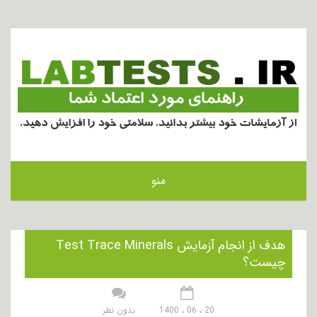
منو
هدف از انجام آزمایش Test Trace Minerals
چیست؟
20 ، 06 ، 1400
بدون نظر