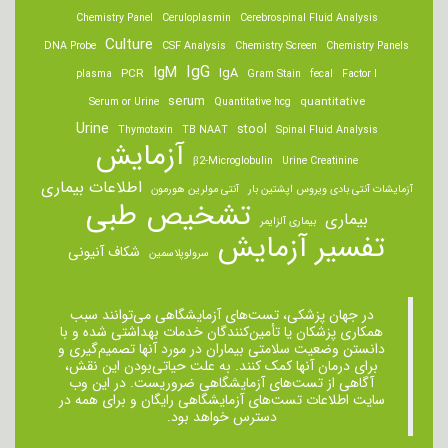
Chemistry Panel
Ceruloplasmin
Cerebrospinal Fluid Analysis
Culture
DNA Probe
CSF Analysis
Chemistry Screen
Chemistry Panels
IgM
IgG
IgA
PCR
plasma
Gram Stain
fecal
Factor I
serum
quantitative
Serum or Urine
Quantitative hcg
Urine
stool
Thymotaxin
TB NAAT
Spinal Fluid Analysis
آزمایش
β2-Microglobulin
Urine Creatinine
اطلاعات بیماری
آزمایشات آنتی بادی ویروس اپشتین بار
آنتی مولرین هورمون
تشخیص طبی
بیماری
بیماری آلزایمر
تفسیر آزمایش
شکاف آنیونی
سرولوپلاسمین
در جهان پزشکی، تست‌های آزمایشگاهی می‌توانند سبب
همکاری پزشکان یا تأمین‌کنندگان خدمات بهداشتی شده و با
دانستن وضعیت سلامتی بیماران در مورد آنها تصمیم‌گیری و
برای درمان ‌آنها کمک کنند. به علت حیاتی‌بودن این نقش،
آگاهی از تست‌های آزمایشگاهی ضروریست. در این وب
سایت اطلاعات تست‌های آزمایشگاهی رایگان و برای همه در
دسترس خواهد بود.