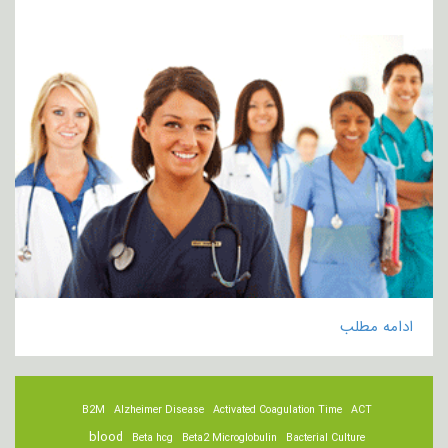
ادامه مطلب
B2M
Alzheimer Disease
Activated Coagulation Time
ACT
blood
Beta hcg
Beta2 Microglobulin
Bacterial Culture