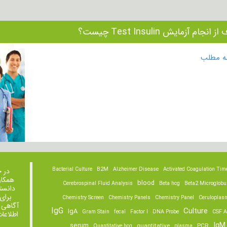
انجام آزمایش Test Insulin چیست؟
مه مطلب
Bacterial Culture
B2M
Alzheimer Disease
Activated Coagulation Tim
در 
همکار
blood
Cerebrospinal Fluid Analysis
Beta hcg
Beta2 Microglobu
دانست
برای
Chemistry Screen
Chemistry Panels
Chemistry Panel
Ceruloplas
آگاهی 
IgG
Culture
IgA
Gram Stain
fecal
Factor I
DNA Probe
CSF A
اطلاعا
IgM
serum
quantitative
PCR
Quantitative hcg
plasma