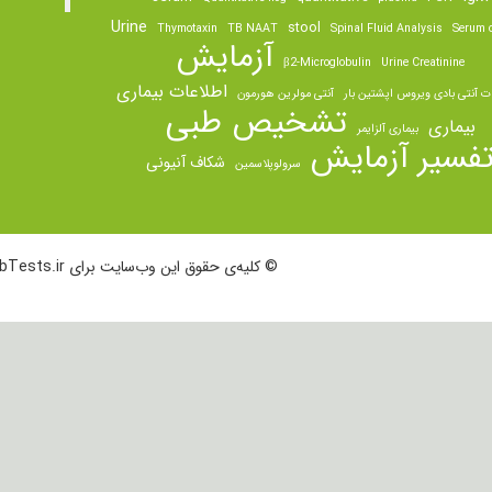
Urine
stool
Thymotaxin
TB NAAT
Spinal Fluid Analysis
Serum o
آزمایش
β2-Microglobulin
Urine Creatinine
اطلاعات بیماری
ت آنتی بادی ویروس اپشتین بار
آنتی مولرین هورمون
تشخیص طبی
بیماری
بیماری آلزایمر
فسیر آزمایش
شکاف آنیونی
سرولوپلاسمین
© کلیه‌ی حقوق این وب‌سایت برای LabTests.ir محفوظ است.