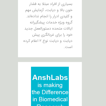
بسیاری از افراد مبتلا به فشار
خون بالا و دیابت، آزمایش مهم
و کلیدی ادرار را انجام نداده‌اند.
گروه ویژه خدمات پیشگیرانه
ایالات متحده دستورالعمل جدید
خود را برای غربالگری پیش
دیابت و دیابت نوع ۲ اعلام کرده
است.