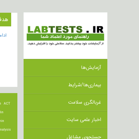
هدف از 
ادا
آزمایش‌ها
بیماری‌ها/شرایط
غربالگری سلامت
e
ACT
lin
اخبار علمی سایت
min
nalysis
جستجوی مشاغل