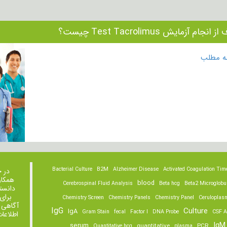
انجام آزمایش Test Tacrolimus چیست؟
مه مطلب
Bacterial Culture
B2M
Alzheimer Disease
Activated Coagulation Tim
در 
همکار
blood
Cerebrospinal Fluid Analysis
Beta hcg
Beta2 Microglobu
دانست
برای
Chemistry Screen
Chemistry Panels
Chemistry Panel
Ceruloplas
آگاهی 
IgG
Culture
IgA
Gram Stain
fecal
Factor I
DNA Probe
CSF A
اطلاعا
IgM
serum
quantitative
PCR
Quantitative hcg
plasma