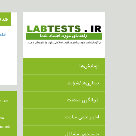
هدف از 
ادا
آزمایش‌ها
بیماری‌ها/شرایط
غربالگری سلامت
e
ACT
lin
اخبار علمی سایت
min
nalysis
جستجوی مشاغل