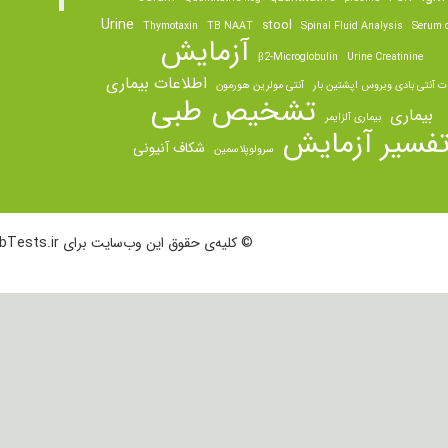
Urine
stool
Thymotaxin
TB NAAT
Spinal Fluid Analysis
Serum o
آزمایش
β2-Microglobulin
Urine Creatinine
اطلاعات بیماری
ت آنتی بادی ویروس اپشتین بار
آنتی مولرین هورمون
تشخیص طبی
بیماری
بیماری آلزایمر
فسیر آزمایش
شکاف آنیونی
سرولوپلاسمین
© کلیه‌ی حقوق این وب‌سایت برای LabTests.ir محفوظ است.