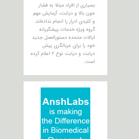
بسیاری از افراد مبتلا به فشار
خون بالا و دیابت، آزمایش مهم
و کلیدی ادرار را انجام نداده‌اند.
گروه ویژه خدمات پیشگیرانه
ایالات متحده دستورالعمل جدید
خود را برای غربالگری پیش
دیابت و دیابت نوع ۲ اعلام کرده
است.