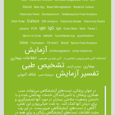
B2M
Alzheimer Disease
Activated Coagulation Time
ACT
blood
Beta hcg
Beta2 Microglobulin
Bacterial Culture
Chemistry Panel
Ceruloplasmin
Cerebrospinal Fluid Analysis
Culture
DNA Probe
CSF Analysis
Chemistry Screen
Chemistry Panels
IgM
IgG
IgA
PCR
plasma
Gram Stain
fecal
Factor I
serum
quantitative
Serum or Urine
Quantitative hcg
Urine
stool
Thymotaxin
TB NAAT
Spinal Fluid Analysis
آزمایش
β2-Microglobulin
Urine Creatinine
اطلاعات بیماری
آزمایشات آنتی بادی ویروس اپشتین بار
آنتی مولرین هورمون
تشخیص طبی
بیماری
بیماری آلزایمر
تفسیر آزمایش
شکاف آنیونی
سرولوپلاسمین
در جهان پزشکی، تست‌های آزمایشگاهی می‌توانند سبب
همکاری پزشکان یا تأمین‌کنندگان خدمات بهداشتی شده و با
دانستن وضعیت سلامتی بیماران در مورد آنها تصمیم‌گیری و
برای درمان ‌آنها کمک کنند. به علت حیاتی‌بودن این نقش،
آگاهی از تست‌های آزمایشگاهی ضروریست. در این وب
سایت اطلاعات تست‌های آزمایشگاهی رایگان و برای همه در