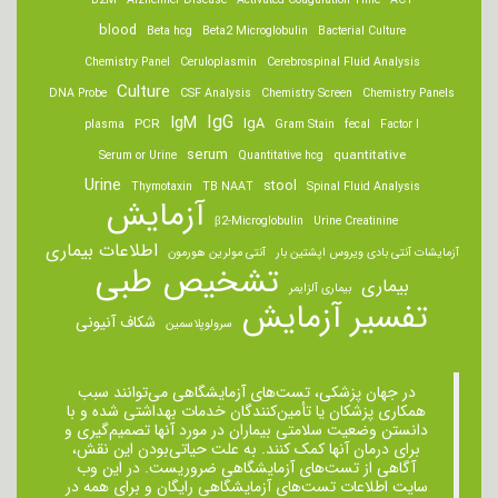
B2M
Alzheimer Disease
Activated Coagulation Time
ACT
blood
Beta hcg
Beta2 Microglobulin
Bacterial Culture
Chemistry Panel
Ceruloplasmin
Cerebrospinal Fluid Analysis
Culture
DNA Probe
CSF Analysis
Chemistry Screen
Chemistry Panels
IgM
IgG
IgA
PCR
plasma
Gram Stain
fecal
Factor I
serum
quantitative
Serum or Urine
Quantitative hcg
Urine
stool
Thymotaxin
TB NAAT
Spinal Fluid Analysis
آزمایش
β2-Microglobulin
Urine Creatinine
اطلاعات بیماری
آزمایشات آنتی بادی ویروس اپشتین بار
آنتی مولرین هورمون
تشخیص طبی
بیماری
بیماری آلزایمر
تفسیر آزمایش
شکاف آنیونی
سرولوپلاسمین
در جهان پزشکی، تست‌های آزمایشگاهی می‌توانند سبب
همکاری پزشکان یا تأمین‌کنندگان خدمات بهداشتی شده و با
دانستن وضعیت سلامتی بیماران در مورد آنها تصمیم‌گیری و
برای درمان ‌آنها کمک کنند. به علت حیاتی‌بودن این نقش،
آگاهی از تست‌های آزمایشگاهی ضروریست. در این وب
سایت اطلاعات تست‌های آزمایشگاهی رایگان و برای همه در