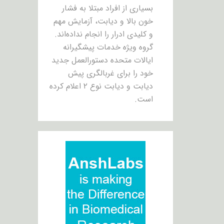
بسیاری از افراد مبتلا به فشار
خون بالا و دیابت، آزمایش مهم
و کلیدی ادرار را انجام نداده‌اند.
گروه ویژه خدمات پیشگیرانه
ایالات متحده دستورالعمل جدید
خود را برای غربالگری پیش
دیابت و دیابت نوع ۲ اعلام کرده
است.