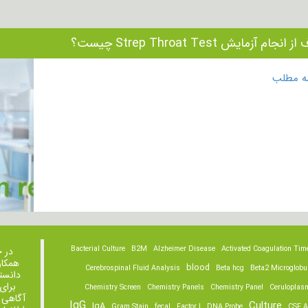
نجام آزمایش Strep Throat Test چیست؟
مه مطلب
Bacterial Culture
B2M
Alzheimer Disease
Activated Coagulation Tim
در 
همکار
blood
Cerebrospinal Fluid Analysis
Beta hcg
Beta2 Microglobu
دانست
برای
Chemistry Screen
Chemistry Panels
Chemistry Panel
Ceruloplas
آگاهی 
IgG
Culture
IgA
Gram Stain
fecal
Factor I
DNA Probe
CSF A