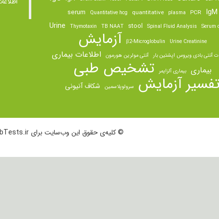
اطلاعا
IgM
serum
quantitative
PCR
Quantitative hcg
plasma
Urine
stool
Thymotaxin
TB NAAT
Spinal Fluid Analysis
Serum o
آزمایش
β2-Microglobulin
Urine Creatinine
اطلاعات بیماری
ت آنتی بادی ویروس اپشتین بار
آنتی مولرین هورمون
تشخیص طبی
بیماری
بیماری آلزایمر
فسیر آزمایش
شکاف آنیونی
سرولوپلاسمین
© کلیه‌ی حقوق این وب‌سایت برای LabTests.ir محفوظ است.