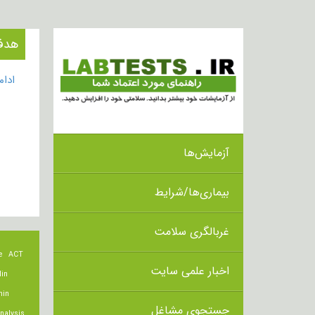
هدف از ا
ادا
آزمایش‌ها
بیماری‌ها/شرایط
غربالگری سلامت
e
ACT
اخبار علمی سایت
lin
min
جستجوی مشاغل
nalysis