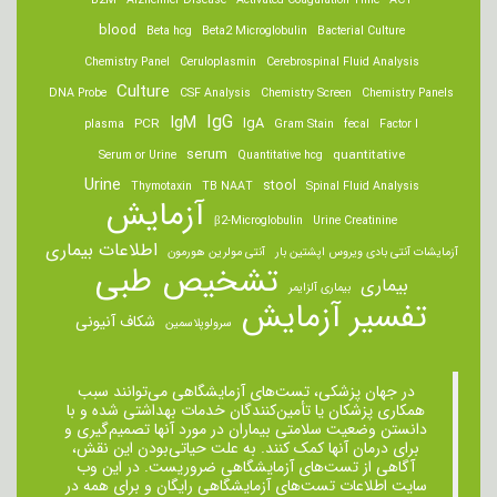
B2M
Alzheimer Disease
Activated Coagulation Time
ACT
blood
Beta hcg
Beta2 Microglobulin
Bacterial Culture
Chemistry Panel
Ceruloplasmin
Cerebrospinal Fluid Analysis
Culture
DNA Probe
CSF Analysis
Chemistry Screen
Chemistry Panels
IgM
IgG
IgA
PCR
plasma
Gram Stain
fecal
Factor I
serum
quantitative
Serum or Urine
Quantitative hcg
Urine
stool
Thymotaxin
TB NAAT
Spinal Fluid Analysis
آزمایش
β2-Microglobulin
Urine Creatinine
اطلاعات بیماری
آزمایشات آنتی بادی ویروس اپشتین بار
آنتی مولرین هورمون
تشخیص طبی
بیماری
بیماری آلزایمر
تفسیر آزمایش
شکاف آنیونی
سرولوپلاسمین
در جهان پزشکی، تست‌های آزمایشگاهی می‌توانند سبب
همکاری پزشکان یا تأمین‌کنندگان خدمات بهداشتی شده و با
دانستن وضعیت سلامتی بیماران در مورد آنها تصمیم‌گیری و
برای درمان ‌آنها کمک کنند. به علت حیاتی‌بودن این نقش،
آگاهی از تست‌های آزمایشگاهی ضروریست. در این وب
سایت اطلاعات تست‌های آزمایشگاهی رایگان و برای همه در