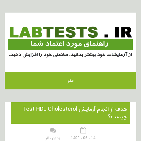
منو
هدف از انجام آزمایش Test HDL Cholesterol
چیست؟
14 ، 06 ، 1400
بدون نظر