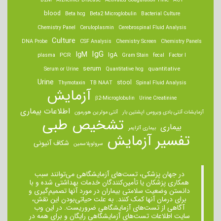
B2M
Alzheimer Disease
Activated Coagulation Time
ACT
blood
Beta hcg
Beta2 Microglobulin
Bacterial Culture
Chemistry Panel
Ceruloplasmin
Cerebrospinal Fluid Analysis
Culture
DNA Probe
CSF Analysis
Chemistry Screen
Chemistry Panels
IgM
IgG
IgA
PCR
plasma
Gram Stain
fecal
Factor I
serum
quantitative
Serum or Urine
Quantitative hcg
Urine
stool
Thymotaxin
TB NAAT
Spinal Fluid Analysis
آزمایش
β2-Microglobulin
Urine Creatinine
اطلاعات بیماری
آزمایشات آنتی بادی ویروس اپشتین بار
آنتی مولرین هورمون
تشخیص طبی
بیماری
بیماری آلزایمر
تفسیر آزمایش
شکاف آنیونی
سرولوپلاسمین
در جهان پزشکی، تست‌های آزمایشگاهی می‌توانند سبب
همکاری پزشکان یا تأمین‌کنندگان خدمات بهداشتی شده و با
دانستن وضعیت سلامتی بیماران در مورد آنها تصمیم‌گیری و
برای درمان ‌آنها کمک کنند. به علت حیاتی‌بودن این نقش،
آگاهی از تست‌های آزمایشگاهی ضروریست. در این وب
سایت اطلاعات تست‌های آزمایشگاهی رایگان و برای همه در