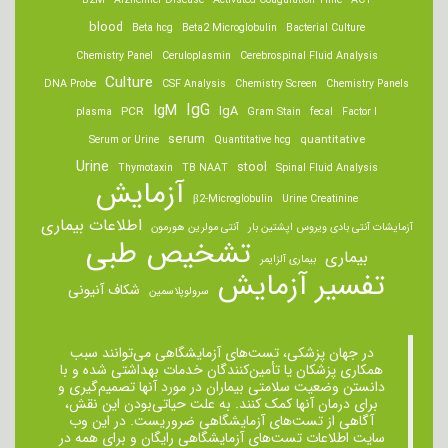
B2M
Alzheimer Disease
Activated Coagulation Time
ACT
blood
Beta hcg
Beta2 Microglobulin
Bacterial Culture
Chemistry Panel
Ceruloplasmin
Cerebrospinal Fluid Analysis
Culture
DNA Probe
CSF Analysis
Chemistry Screen
Chemistry Panels
IgM
IgG
IgA
PCR
plasma
Gram Stain
fecal
Factor I
serum
quantitative
Serum or Urine
Quantitative hcg
Urine
stool
Thymotaxin
TB NAAT
Spinal Fluid Analysis
آزمایش
β2-Microglobulin
Urine Creatinine
اطلاعات بیماری
آزمایشات آنتی بادی ویروس اپشتین بار
آنتی مولرین هورمون
تشخیص طبی
بیماری
بیماری آلزایمر
تفسیر آزمایش
شکاف آنیونی
سرولوپلاسمین
در جهان پزشکی، تست‌های آزمایشگاهی می‌توانند سبب
همکاری پزشکان یا تأمین‌کنندگان خدمات بهداشتی شده و با
دانستن وضعیت سلامتی بیماران در مورد آنها تصمیم‌گیری و
برای درمان ‌آنها کمک کنند. به علت حیاتی‌بودن این نقش،
آگاهی از تست‌های آزمایشگاهی ضروریست. در این وب
سایت اطلاعات تست‌های آزمایشگاهی رایگان و برای همه در