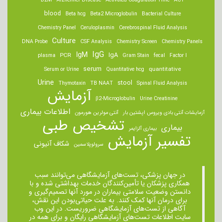
B2M
Alzheimer Disease
Activated Coagulation Time
ACT
blood
Beta hcg
Beta2 Microglobulin
Bacterial Culture
Chemistry Panel
Ceruloplasmin
Cerebrospinal Fluid Analysis
Culture
DNA Probe
CSF Analysis
Chemistry Screen
Chemistry Panels
IgM
IgG
IgA
PCR
plasma
Gram Stain
fecal
Factor I
serum
quantitative
Serum or Urine
Quantitative hcg
Urine
stool
Thymotaxin
TB NAAT
Spinal Fluid Analysis
آزمایش
β2-Microglobulin
Urine Creatinine
اطلاعات بیماری
آزمایشات آنتی بادی ویروس اپشتین بار
آنتی مولرین هورمون
تشخیص طبی
بیماری
بیماری آلزایمر
تفسیر آزمایش
شکاف آنیونی
سرولوپلاسمین
در جهان پزشکی، تست‌های آزمایشگاهی می‌توانند سبب
همکاری پزشکان یا تأمین‌کنندگان خدمات بهداشتی شده و با
دانستن وضعیت سلامتی بیماران در مورد آنها تصمیم‌گیری و
برای درمان ‌آنها کمک کنند. به علت حیاتی‌بودن این نقش،
آگاهی از تست‌های آزمایشگاهی ضروریست. در این وب
سایت اطلاعات تست‌های آزمایشگاهی رایگان و برای همه در