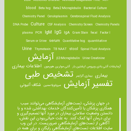
B2M
Alzheimer Disease
Activated Coagulation Time
ACT
blood
Beta hcg
Beta2 Microglobulin
Bacterial Culture
Chemistry Panel
Ceruloplasmin
Cerebrospinal Fluid Analysis
Culture
DNA Probe
CSF Analysis
Chemistry Screen
Chemistry Panels
IgM
IgG
IgA
PCR
plasma
Gram Stain
fecal
Factor I
serum
quantitative
Serum or Urine
Quantitative hcg
Urine
stool
Thymotaxin
TB NAAT
Spinal Fluid Analysis
آزمایش
β2-Microglobulin
Urine Creatinine
اطلاعات بیماری
آزمایشات آنتی بادی ویروس اپشتین بار
آنتی مولرین هورمون
تشخیص طبی
بیماری
بیماری آلزایمر
تفسیر آزمایش
شکاف آنیونی
سرولوپلاسمین
در جهان پزشکی، تست‌های آزمایشگاهی می‌توانند سبب
همکاری پزشکان یا تأمین‌کنندگان خدمات بهداشتی شده و با
دانستن وضعیت سلامتی بیماران در مورد آنها تصمیم‌گیری و
برای درمان ‌آنها کمک کنند. به علت حیاتی‌بودن این نقش،
آگاهی از تست‌های آزمایشگاهی ضروریست. در این وب
سایت اطلاعات تست‌های آزمایشگاهی رایگان و برای همه در