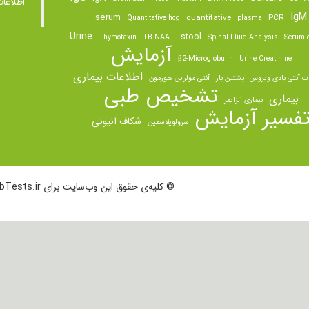
اطلاعا
IgM
serum
quantitative
PCR
Quantitative hcg
plasma
Urine
stool
Thymotaxin
TB NAAT
Spinal Fluid Analysis
Serum o
آزمایش
β2-Microglobulin
Urine Creatinine
اطلاعات بیماری
ت آنتی بادی ویروس اپشتین بار
آنتی مولرین هورمون
تشخیص طبی
بیماری
بیماری آلزایمر
فسیر آزمایش
شکاف آنیونی
سرولوپلاسمین
© کلیه‌ی حقوق این وب‌سایت برای LabTests.ir محفوظ است.