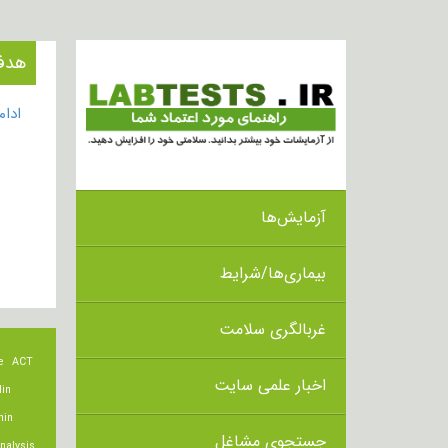
هدف از ا
ادا
آزمایش‌ها
بیماری‌ها/شرایط
غربالگری سلامت
e
ACT
اخبار علمی سایت
lin
min
جستجوی مشاغل
nalysis