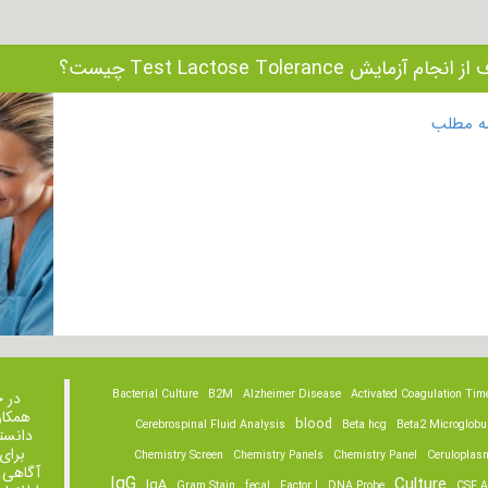
نجام آزمایش Test Lactose Tolerance چیست؟
مه مطلب
Bacterial Culture
B2M
Alzheimer Disease
Activated Coagulation Tim
در 
همکار
blood
Cerebrospinal Fluid Analysis
Beta hcg
Beta2 Microglobu
دانست
برای
Chemistry Screen
Chemistry Panels
Chemistry Panel
Ceruloplas
آگاهی 
IgG
Culture
IgA
Gram Stain
fecal
Factor I
DNA Probe
CSF A