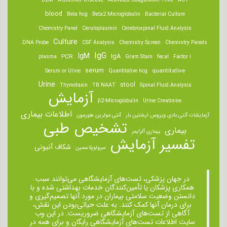
B2M
Alzheimer Disease
Activated Coagulation Time
ACT
blood
Beta hcg
Beta2 Microglobulin
Bacterial Culture
Chemistry Panel
Ceruloplasmin
Cerebrospinal Fluid Analysis
Culture
DNA Probe
CSF Analysis
Chemistry Screen
Chemistry Panels
IgM
IgG
IgA
PCR
plasma
Gram Stain
fecal
Factor I
serum
quantitative
Serum or Urine
Quantitative hcg
Urine
stool
Thymotaxin
TB NAAT
Spinal Fluid Analysis
آزمایش
β2-Microglobulin
Urine Creatinine
اطلاعات بیماری
آزمایشات آنتی بادی ویروس اپشتین بار
آنتی مولرین هورمون
تشخیص طبی
بیماری
بیماری آلزایمر
تفسیر آزمایش
شکاف آنیونی
سرولوپلاسمین
در جهان پزشکی، تست‌های آزمایشگاهی می‌توانند سبب
همکاری پزشکان یا تأمین‌کنندگان خدمات بهداشتی شده و با
دانستن وضعیت سلامتی بیماران در مورد آنها تصمیم‌گیری و
برای درمان ‌آنها کمک کنند. به علت حیاتی‌بودن این نقش،
آگاهی از تست‌های آزمایشگاهی ضروریست. در این وب
سایت اطلاعات تست‌های آزمایشگاهی رایگان و برای همه در