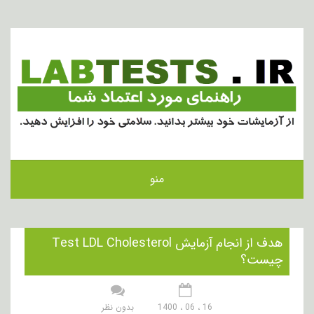
منو
هدف از انجام آزمایش Test LDL Cholesterol
چیست؟
16 ، 06 ، 1400
بدون نظر