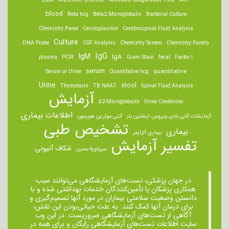
B2M
Alzheimer Disease
Activated Coagulation Time
ACT
blood
Beta hcg
Beta2 Microglobulin
Bacterial Culture
Chemistry Panel
Ceruloplasmin
Cerebrospinal Fluid Analysis
Culture
DNA Probe
CSF Analysis
Chemistry Screen
Chemistry Panels
IgM
IgG
IgA
PCR
plasma
Gram Stain
fecal
Factor I
serum
quantitative
Serum or Urine
Quantitative hcg
Urine
stool
Thymotaxin
TB NAAT
Spinal Fluid Analysis
آزمایش
β2-Microglobulin
Urine Creatinine
اطلاعات بیماری
آزمایشات آنتی بادی ویروس اپشتین بار
آنتی مولرین هورمون
تشخیص طبی
بیماری
بیماری آلزایمر
تفسیر آزمایش
شکاف آنیونی
سرولوپلاسمین
در جهان پزشکی، تست‌های آزمایشگاهی می‌توانند سبب
همکاری پزشکان یا تأمین‌کنندگان خدمات بهداشتی شده و با
دانستن وضعیت سلامتی بیماران در مورد آنها تصمیم‌گیری و
برای درمان ‌آنها کمک کنند. به علت حیاتی‌بودن این نقش،
آگاهی از تست‌های آزمایشگاهی ضروریست. در این وب
سایت اطلاعات تست‌های آزمایشگاهی رایگان و برای همه در