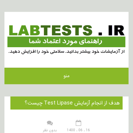
منو
هدف از انجام آزمایش Test Lipase چیست؟
16 ، 06 ، 1400
بدون نظر