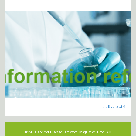
ادامه مطلب
B2M
Alzheimer Disease
Activated Coagulation Time
ACT