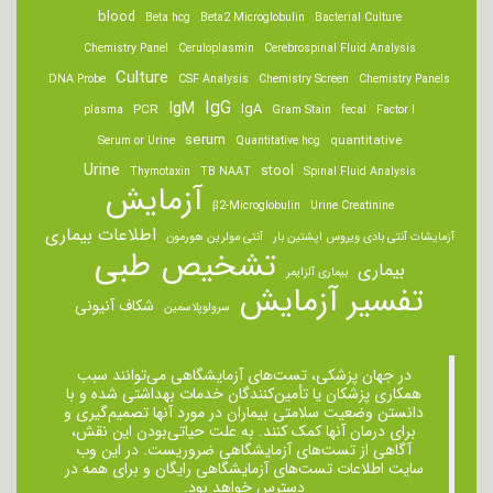
blood
Beta hcg
Beta2 Microglobulin
Bacterial Culture
Chemistry Panel
Ceruloplasmin
Cerebrospinal Fluid Analysis
Culture
DNA Probe
CSF Analysis
Chemistry Screen
Chemistry Panels
IgM
IgG
IgA
PCR
plasma
Gram Stain
fecal
Factor I
serum
quantitative
Serum or Urine
Quantitative hcg
Urine
stool
Thymotaxin
TB NAAT
Spinal Fluid Analysis
آزمایش
β2-Microglobulin
Urine Creatinine
اطلاعات بیماری
آزمایشات آنتی بادی ویروس اپشتین بار
آنتی مولرین هورمون
تشخیص طبی
بیماری
بیماری آلزایمر
تفسیر آزمایش
شکاف آنیونی
سرولوپلاسمین
در جهان پزشکی، تست‌های آزمایشگاهی می‌توانند سبب
همکاری پزشکان یا تأمین‌کنندگان خدمات بهداشتی شده و با
دانستن وضعیت سلامتی بیماران در مورد آنها تصمیم‌گیری و
برای درمان ‌آنها کمک کنند. به علت حیاتی‌بودن این نقش،
آگاهی از تست‌های آزمایشگاهی ضروریست. در این وب
سایت اطلاعات تست‌های آزمایشگاهی رایگان و برای همه در
دسترس خواهد بود.