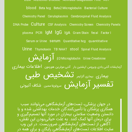
B2M
Alzheimer Disease
Activated Coagulation Time
ACT
blood
Beta hcg
Beta2 Microglobulin
Bacterial Culture
Chemistry Panel
Ceruloplasmin
Cerebrospinal Fluid Analysis
Culture
DNA Probe
CSF Analysis
Chemistry Screen
Chemistry Panels
IgM
IgG
IgA
PCR
plasma
Gram Stain
fecal
Factor I
serum
quantitative
Serum or Urine
Quantitative hcg
Urine
stool
Thymotaxin
TB NAAT
Spinal Fluid Analysis
آزمایش
β2-Microglobulin
Urine Creatinine
اطلاعات بیماری
آزمایشات آنتی بادی ویروس اپشتین بار
آنتی مولرین هورمون
تشخیص طبی
بیماری
بیماری آلزایمر
تفسیر آزمایش
شکاف آنیونی
سرولوپلاسمین
در جهان پزشکی، تست‌های آزمایشگاهی می‌توانند سبب
همکاری پزشکان یا تأمین‌کنندگان خدمات بهداشتی شده و با
دانستن وضعیت سلامتی بیماران در مورد آنها تصمیم‌گیری و
برای درمان ‌آنها کمک کنند. به علت حیاتی‌بودن این نقش،
آگاهی از تست‌های آزمایشگاهی ضروریست. در این وب
سایت اطلاعات تست‌های آزمایشگاهی رایگان و برای همه در