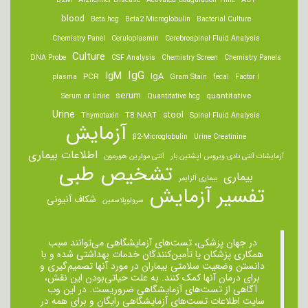
B2M
Alzheimer Disease
Activated Coagulation Time
ACT
blood
Beta hcg
Beta2 Microglobulin
Bacterial Culture
Chemistry Panel
Ceruloplasmin
Cerebrospinal Fluid Analysis
Culture
DNA Probe
CSF Analysis
Chemistry Screen
Chemistry Panels
IgM
IgG
IgA
PCR
plasma
Gram Stain
fecal
Factor I
serum
quantitative
Serum or Urine
Quantitative hcg
Urine
stool
Thymotaxin
TB NAAT
Spinal Fluid Analysis
آزمایش
β2-Microglobulin
Urine Creatinine
اطلاعات بیماری
آزمایشات آنتی بادی ویروس اپشتین بار
آنتی مولرین هورمون
تشخیص طبی
بیماری
بیماری آلزایمر
تفسیر آزمایش
شکاف آنیونی
سرولوپلاسمین
در جهان پزشکی، تست‌های آزمایشگاهی می‌توانند سبب
همکاری پزشکان یا تأمین‌کنندگان خدمات بهداشتی شده و با
دانستن وضعیت سلامتی بیماران در مورد آنها تصمیم‌گیری و
برای درمان ‌آنها کمک کنند. به علت حیاتی‌بودن این نقش،
آگاهی از تست‌های آزمایشگاهی ضروریست. در این وب
سایت اطلاعات تست‌های آزمایشگاهی رایگان و برای همه در