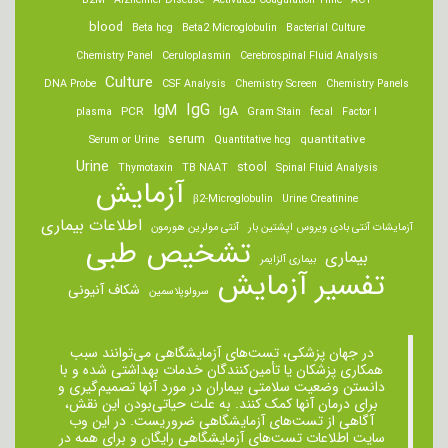
B2M
Alzheimer Disease
Activated Coagulation Time
ACT
blood
Beta hcg
Beta2 Microglobulin
Bacterial Culture
Chemistry Panel
Ceruloplasmin
Cerebrospinal Fluid Analysis
Culture
DNA Probe
CSF Analysis
Chemistry Screen
Chemistry Panels
IgM
IgG
IgA
PCR
plasma
Gram Stain
fecal
Factor I
serum
quantitative
Serum or Urine
Quantitative hcg
Urine
stool
Thymotaxin
TB NAAT
Spinal Fluid Analysis
آزمایش
β2-Microglobulin
Urine Creatinine
اطلاعات بیماری
آزمایشات آنتی بادی ویروس اپشتین بار
آنتی مولرین هورمون
تشخیص طبی
بیماری
بیماری آلزایمر
تفسیر آزمایش
شکاف آنیونی
سرولوپلاسمین
در جهان پزشکی، تست‌های آزمایشگاهی می‌توانند سبب
همکاری پزشکان یا تأمین‌کنندگان خدمات بهداشتی شده و با
دانستن وضعیت سلامتی بیماران در مورد آنها تصمیم‌گیری و
برای درمان ‌آنها کمک کنند. به علت حیاتی‌بودن این نقش،
آگاهی از تست‌های آزمایشگاهی ضروریست. در این وب
سایت اطلاعات تست‌های آزمایشگاهی رایگان و برای همه در