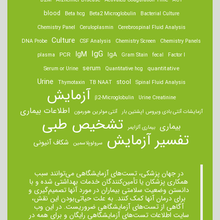
B2M
Alzheimer Disease
Activated Coagulation Time
ACT
blood
Beta hcg
Beta2 Microglobulin
Bacterial Culture
Chemistry Panel
Ceruloplasmin
Cerebrospinal Fluid Analysis
Culture
DNA Probe
CSF Analysis
Chemistry Screen
Chemistry Panels
IgM
IgG
IgA
PCR
plasma
Gram Stain
fecal
Factor I
serum
quantitative
Serum or Urine
Quantitative hcg
Urine
stool
Thymotaxin
TB NAAT
Spinal Fluid Analysis
آزمایش
β2-Microglobulin
Urine Creatinine
اطلاعات بیماری
آزمایشات آنتی بادی ویروس اپشتین بار
آنتی مولرین هورمون
تشخیص طبی
بیماری
بیماری آلزایمر
تفسیر آزمایش
شکاف آنیونی
سرولوپلاسمین
در جهان پزشکی، تست‌های آزمایشگاهی می‌توانند سبب
همکاری پزشکان یا تأمین‌کنندگان خدمات بهداشتی شده و با
دانستن وضعیت سلامتی بیماران در مورد آنها تصمیم‌گیری و
برای درمان ‌آنها کمک کنند. به علت حیاتی‌بودن این نقش،
آگاهی از تست‌های آزمایشگاهی ضروریست. در این وب
سایت اطلاعات تست‌های آزمایشگاهی رایگان و برای همه در