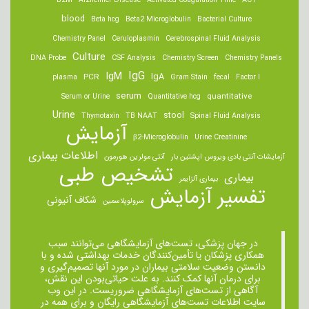
B2M
Alzheimer Disease
Activated Coagulation Time
ACT
blood
Beta hcg
Beta2 Microglobulin
Bacterial Culture
Chemistry Panel
Ceruloplasmin
Cerebrospinal Fluid Analysis
Culture
DNA Probe
CSF Analysis
Chemistry Screen
Chemistry Panels
IgM
IgG
IgA
PCR
plasma
Gram Stain
fecal
Factor I
serum
quantitative
Serum or Urine
Quantitative hcg
Urine
stool
Thymotaxin
TB NAAT
Spinal Fluid Analysis
آزمایش
β2-Microglobulin
Urine Creatinine
اطلاعات بیماری
آزمایشات آنتی بادی ویروس اپشتین بار
آنتی مولرین هورمون
تشخیص طبی
بیماری
بیماری آلزایمر
تفسیر آزمایش
شکاف آنیونی
سرولوپلاسمین
در جهان پزشکی، تست‌های آزمایشگاهی می‌توانند سبب
همکاری پزشکان یا تأمین‌کنندگان خدمات بهداشتی شده و با
دانستن وضعیت سلامتی بیماران در مورد آنها تصمیم‌گیری و
برای درمان ‌آنها کمک کنند. به علت حیاتی‌بودن این نقش،
آگاهی از تست‌های آزمایشگاهی ضروریست. در این وب
سایت اطلاعات تست‌های آزمایشگاهی رایگان و برای همه در