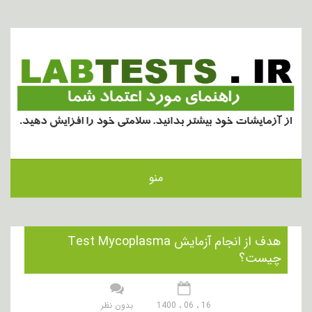
منو
هدف از انجام آزمایش Test Mycoplasma
چیست؟
16 ، 06 ، 1400
بدون نظر