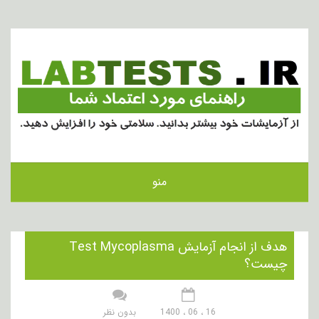
منو
هدف از انجام آزمایش Test Mycoplasma
چیست؟
16 ، 06 ، 1400
بدون نظر