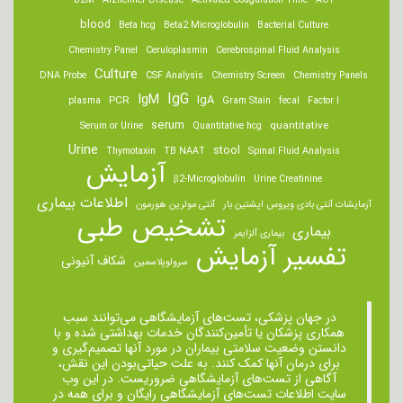
B2M
Alzheimer Disease
Activated Coagulation Time
ACT
blood
Beta hcg
Beta2 Microglobulin
Bacterial Culture
Chemistry Panel
Ceruloplasmin
Cerebrospinal Fluid Analysis
Culture
DNA Probe
CSF Analysis
Chemistry Screen
Chemistry Panels
IgM
IgG
IgA
PCR
plasma
Gram Stain
fecal
Factor I
serum
quantitative
Serum or Urine
Quantitative hcg
Urine
stool
Thymotaxin
TB NAAT
Spinal Fluid Analysis
آزمایش
β2-Microglobulin
Urine Creatinine
اطلاعات بیماری
آزمایشات آنتی بادی ویروس اپشتین بار
آنتی مولرین هورمون
تشخیص طبی
بیماری
بیماری آلزایمر
تفسیر آزمایش
شکاف آنیونی
سرولوپلاسمین
در جهان پزشکی، تست‌های آزمایشگاهی می‌توانند سبب
همکاری پزشکان یا تأمین‌کنندگان خدمات بهداشتی شده و با
دانستن وضعیت سلامتی بیماران در مورد آنها تصمیم‌گیری و
برای درمان ‌آنها کمک کنند. به علت حیاتی‌بودن این نقش،
آگاهی از تست‌های آزمایشگاهی ضروریست. در این وب
سایت اطلاعات تست‌های آزمایشگاهی رایگان و برای همه در