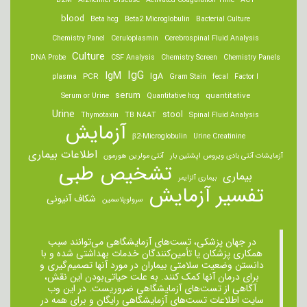
B2M
Alzheimer Disease
Activated Coagulation Time
ACT
blood
Beta hcg
Beta2 Microglobulin
Bacterial Culture
Chemistry Panel
Ceruloplasmin
Cerebrospinal Fluid Analysis
Culture
DNA Probe
CSF Analysis
Chemistry Screen
Chemistry Panels
IgM
IgG
IgA
PCR
plasma
Gram Stain
fecal
Factor I
serum
quantitative
Serum or Urine
Quantitative hcg
Urine
stool
Thymotaxin
TB NAAT
Spinal Fluid Analysis
آزمایش
β2-Microglobulin
Urine Creatinine
اطلاعات بیماری
آزمایشات آنتی بادی ویروس اپشتین بار
آنتی مولرین هورمون
تشخیص طبی
بیماری
بیماری آلزایمر
تفسیر آزمایش
شکاف آنیونی
سرولوپلاسمین
در جهان پزشکی، تست‌های آزمایشگاهی می‌توانند سبب
همکاری پزشکان یا تأمین‌کنندگان خدمات بهداشتی شده و با
دانستن وضعیت سلامتی بیماران در مورد آنها تصمیم‌گیری و
برای درمان ‌آنها کمک کنند. به علت حیاتی‌بودن این نقش،
آگاهی از تست‌های آزمایشگاهی ضروریست. در این وب
سایت اطلاعات تست‌های آزمایشگاهی رایگان و برای همه در