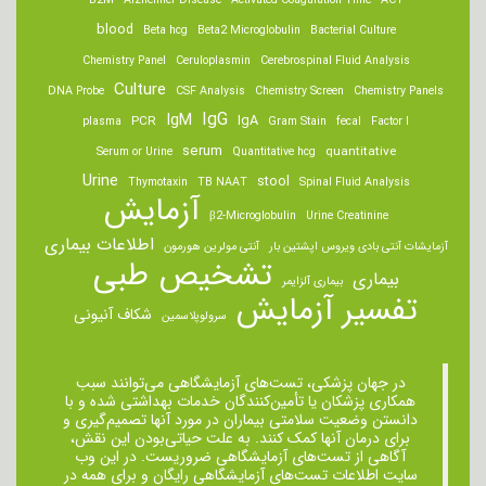
B2M
Alzheimer Disease
Activated Coagulation Time
ACT
blood
Beta hcg
Beta2 Microglobulin
Bacterial Culture
Chemistry Panel
Ceruloplasmin
Cerebrospinal Fluid Analysis
Culture
DNA Probe
CSF Analysis
Chemistry Screen
Chemistry Panels
IgM
IgG
IgA
PCR
plasma
Gram Stain
fecal
Factor I
serum
quantitative
Serum or Urine
Quantitative hcg
Urine
stool
Thymotaxin
TB NAAT
Spinal Fluid Analysis
آزمایش
β2-Microglobulin
Urine Creatinine
اطلاعات بیماری
آزمایشات آنتی بادی ویروس اپشتین بار
آنتی مولرین هورمون
تشخیص طبی
بیماری
بیماری آلزایمر
تفسیر آزمایش
شکاف آنیونی
سرولوپلاسمین
در جهان پزشکی، تست‌های آزمایشگاهی می‌توانند سبب
همکاری پزشکان یا تأمین‌کنندگان خدمات بهداشتی شده و با
دانستن وضعیت سلامتی بیماران در مورد آنها تصمیم‌گیری و
برای درمان ‌آنها کمک کنند. به علت حیاتی‌بودن این نقش،
آگاهی از تست‌های آزمایشگاهی ضروریست. در این وب
سایت اطلاعات تست‌های آزمایشگاهی رایگان و برای همه در