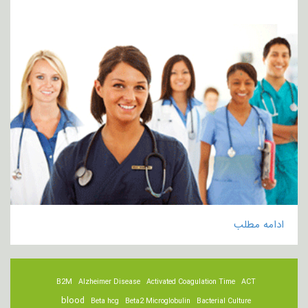
ادامه مطلب
B2M
Alzheimer Disease
Activated Coagulation Time
ACT
blood
Beta hcg
Beta2 Microglobulin
Bacterial Culture