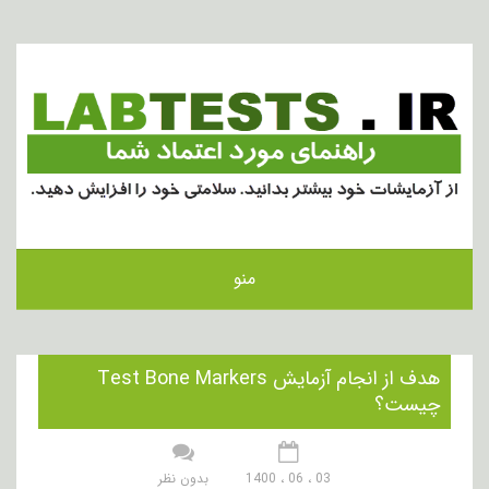
منو
هدف از انجام آزمایش Test Bone Markers
چیست؟
03 ، 06 ، 1400
بدون نظر