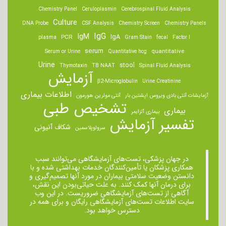
Chemistry Panel
Ceruloplasmin
Cerebrospinal Fluid Analysis
Culture
DNA Probe
CSF Analysis
Chemistry Screen
Chemistry Panels
IgM
IgG
IgA
PCR
plasma
Gram Stain
fecal
Factor I
serum
quantitative
Serum or Urine
Quantitative hcg
Urine
stool
Thymotaxin
TB NAAT
Spinal Fluid Analysis
آزمایش
β2-Microglobulin
Urine Creatinine
اطلاعات بیماری
آزمایشات آنتی بادی ویروس اپشتین بار
آنتی مولرین هورمون
تشخیص طبی
بیماری
بیماری آلزایمر
تفسیر آزمایش
شکاف آنیونی
سرولوپلاسمین
در جهان پزشکی، تست‌های آزمایشگاهی می‌توانند سبب
همکاری پزشکان یا تأمین‌کنندگان خدمات بهداشتی شده و با
دانستن وضعیت سلامتی بیماران در مورد آنها تصمیم‌گیری و
برای درمان ‌آنها کمک کنند. به علت حیاتی‌بودن این نقش،
آگاهی از تست‌های آزمایشگاهی ضروریست. در این وب
سایت اطلاعات تست‌های آزمایشگاهی رایگان و برای همه در
دسترس خواهد بود.