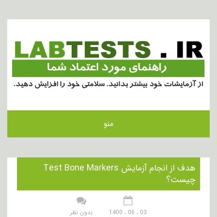
منو
هدف از انجام آزمایش Test Bone Markers
چیست؟
03 ، 06 ، 1400
بدون نظر