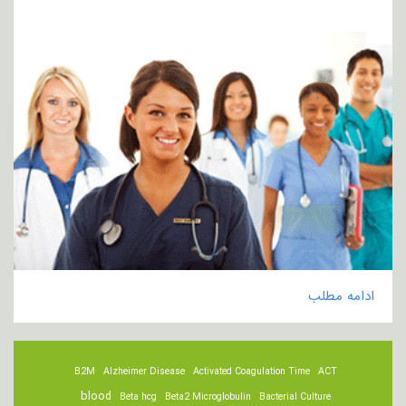
ادامه مطلب
B2M
Alzheimer Disease
Activated Coagulation Time
ACT
blood
Beta hcg
Beta2 Microglobulin
Bacterial Culture