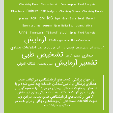
Chemistry Panel
Ceruloplasmin
Cerebrospinal Fluid Analysis
Culture
DNA Probe
CSF Analysis
Chemistry Screen
Chemistry Panels
IgM
IgG
IgA
PCR
plasma
Gram Stain
fecal
Factor I
serum
quantitative
Serum or Urine
Quantitative hcg
Urine
stool
Thymotaxin
TB NAAT
Spinal Fluid Analysis
آزمایش
β2-Microglobulin
Urine Creatinine
اطلاعات بیماری
آزمایشات آنتی بادی ویروس اپشتین بار
آنتی مولرین هورمون
تشخیص طبی
بیماری
بیماری آلزایمر
تفسیر آزمایش
شکاف آنیونی
سرولوپلاسمین
در جهان پزشکی، تست‌های آزمایشگاهی می‌توانند سبب
همکاری پزشکان یا تأمین‌کنندگان خدمات بهداشتی شده و با
دانستن وضعیت سلامتی بیماران در مورد آنها تصمیم‌گیری و
برای درمان ‌آنها کمک کنند. به علت حیاتی‌بودن این نقش،
آگاهی از تست‌های آزمایشگاهی ضروریست. در این وب
سایت اطلاعات تست‌های آزمایشگاهی رایگان و برای همه در
دسترس خواهد بود.