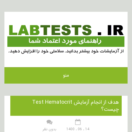
منو
هدف از انجام آزمایش Test Hematocrit
چیست؟
14 ، 06 ، 1400
بدون نظر