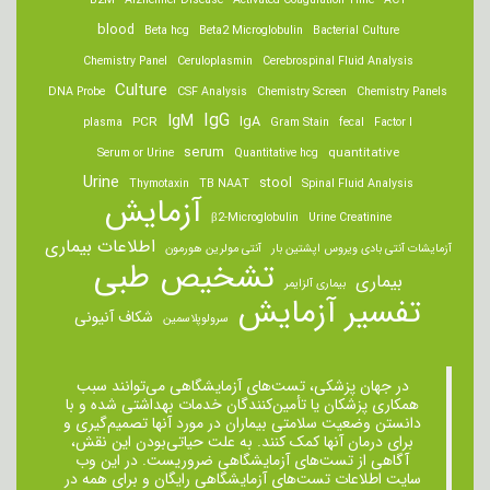
B2M
Alzheimer Disease
Activated Coagulation Time
ACT
blood
Beta hcg
Beta2 Microglobulin
Bacterial Culture
Chemistry Panel
Ceruloplasmin
Cerebrospinal Fluid Analysis
Culture
DNA Probe
CSF Analysis
Chemistry Screen
Chemistry Panels
IgM
IgG
IgA
PCR
plasma
Gram Stain
fecal
Factor I
serum
quantitative
Serum or Urine
Quantitative hcg
Urine
stool
Thymotaxin
TB NAAT
Spinal Fluid Analysis
آزمایش
β2-Microglobulin
Urine Creatinine
اطلاعات بیماری
آزمایشات آنتی بادی ویروس اپشتین بار
آنتی مولرین هورمون
تشخیص طبی
بیماری
بیماری آلزایمر
تفسیر آزمایش
شکاف آنیونی
سرولوپلاسمین
در جهان پزشکی، تست‌های آزمایشگاهی می‌توانند سبب
همکاری پزشکان یا تأمین‌کنندگان خدمات بهداشتی شده و با
دانستن وضعیت سلامتی بیماران در مورد آنها تصمیم‌گیری و
برای درمان ‌آنها کمک کنند. به علت حیاتی‌بودن این نقش،
آگاهی از تست‌های آزمایشگاهی ضروریست. در این وب
سایت اطلاعات تست‌های آزمایشگاهی رایگان و برای همه در