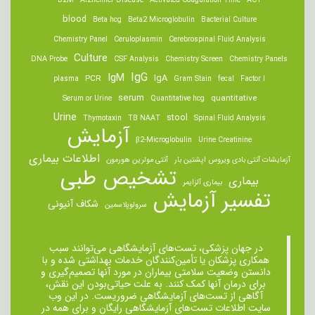
B2M
Alzheimer Disease
Activated Coagulation Time
ACT
blood
Beta hcg
Beta2 Microglobulin
Bacterial Culture
Chemistry Panel
Ceruloplasmin
Cerebrospinal Fluid Analysis
Culture
DNA Probe
CSF Analysis
Chemistry Screen
Chemistry Panels
IgM
IgG
IgA
PCR
plasma
Gram Stain
fecal
Factor I
serum
quantitative
Serum or Urine
Quantitative hcg
Urine
stool
Thymotaxin
TB NAAT
Spinal Fluid Analysis
آزمایش
β2-Microglobulin
Urine Creatinine
اطلاعات بیماری
آزمایشات آنتی بادی ویروس اپشتین بار
آنتی مولرین هورمون
تشخیص طبی
بیماری
بیماری آلزایمر
تفسیر آزمایش
شکاف آنیونی
سرولوپلاسمین
در جهان پزشکی، تست‌های آزمایشگاهی می‌توانند سبب
همکاری پزشکان یا تأمین‌کنندگان خدمات بهداشتی شده و با
دانستن وضعیت سلامتی بیماران در مورد آنها تصمیم‌گیری و
برای درمان ‌آنها کمک کنند. به علت حیاتی‌بودن این نقش،
آگاهی از تست‌های آزمایشگاهی ضروریست. در این وب
سایت اطلاعات تست‌های آزمایشگاهی رایگان و برای همه در