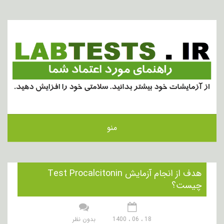
منو
هدف از انجام آزمایش Test Procalcitonin
چیست؟
18 ، 06 ، 1400
بدون نظر