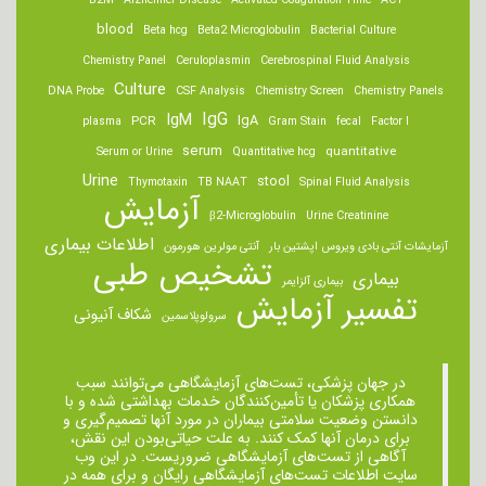
B2M
Alzheimer Disease
Activated Coagulation Time
ACT
blood
Beta hcg
Beta2 Microglobulin
Bacterial Culture
Chemistry Panel
Ceruloplasmin
Cerebrospinal Fluid Analysis
Culture
DNA Probe
CSF Analysis
Chemistry Screen
Chemistry Panels
IgM
IgG
IgA
PCR
plasma
Gram Stain
fecal
Factor I
serum
quantitative
Serum or Urine
Quantitative hcg
Urine
stool
Thymotaxin
TB NAAT
Spinal Fluid Analysis
آزمایش
β2-Microglobulin
Urine Creatinine
اطلاعات بیماری
آزمایشات آنتی بادی ویروس اپشتین بار
آنتی مولرین هورمون
تشخیص طبی
بیماری
بیماری آلزایمر
تفسیر آزمایش
شکاف آنیونی
سرولوپلاسمین
در جهان پزشکی، تست‌های آزمایشگاهی می‌توانند سبب
همکاری پزشکان یا تأمین‌کنندگان خدمات بهداشتی شده و با
دانستن وضعیت سلامتی بیماران در مورد آنها تصمیم‌گیری و
برای درمان ‌آنها کمک کنند. به علت حیاتی‌بودن این نقش،
آگاهی از تست‌های آزمایشگاهی ضروریست. در این وب
سایت اطلاعات تست‌های آزمایشگاهی رایگان و برای همه در