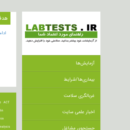
هدف از انج
ادا
آزمایش‌ها
بیماری‌ها/شرایط
غربالگری سلامت
e
ACT
اخبار علمی سایت
lin
min
جستجوی مشاغل
nalysis