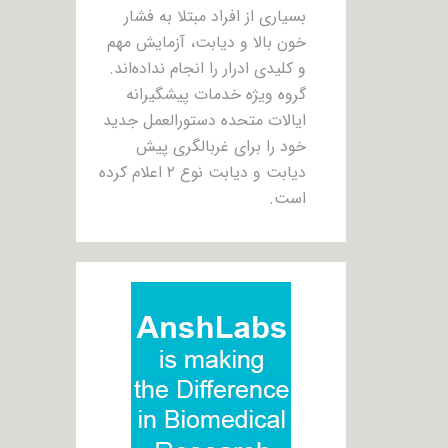
بسیاری از افراد مبتلا به فشار
خون بالا و دیابت، آزمایش مهم
و کلیدی ادرار را انجام نداده‌اند.
گروه ویژه خدمات پیشگیرانه
ایالات متحده دستورالعمل جدید
خود را برای غربالگری پیش
دیابت و دیابت نوع ۲ اعلام کرده
است.