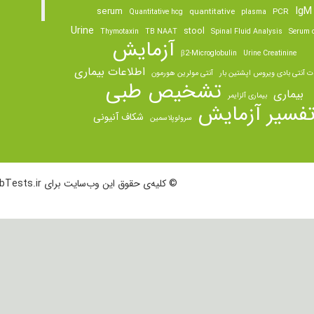
IgM
serum
quantitative
PCR
Quantitative hcg
plasma
Urine
stool
Thymotaxin
TB NAAT
Spinal Fluid Analysis
Serum o
آزمایش
β2-Microglobulin
Urine Creatinine
اطلاعات بیماری
ت آنتی بادی ویروس اپشتین بار
آنتی مولرین هورمون
تشخیص طبی
بیماری
بیماری آلزایمر
فسیر آزمایش
شکاف آنیونی
سرولوپلاسمین
© کلیه‌ی حقوق این وب‌سایت برای LabTests.ir محفوظ است.