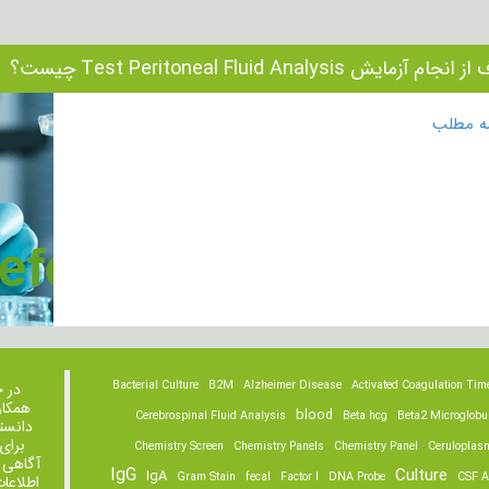
ام آزمایش Test Peritoneal Fluid Analysis چیست؟
مه مطلب
Bacterial Culture
B2M
Alzheimer Disease
Activated Coagulation Tim
در 
همکار
blood
Cerebrospinal Fluid Analysis
Beta hcg
Beta2 Microglobu
دانست
برای
Chemistry Screen
Chemistry Panels
Chemistry Panel
Ceruloplas
آگاهی 
IgG
Culture
IgA
Gram Stain
fecal
Factor I
DNA Probe
CSF A
اطلاعا