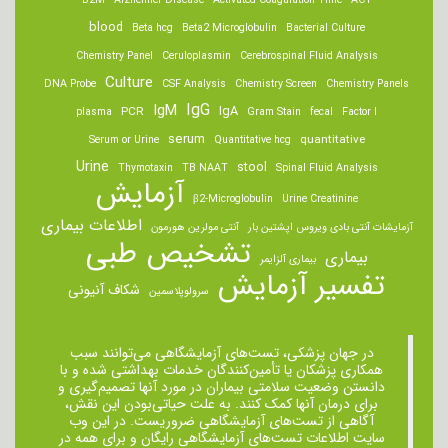
B2M
Alzheimer Disease
Activated Coagulation Time
ACT
blood
Beta hcg
Beta2 Microglobulin
Bacterial Culture
Chemistry Panel
Ceruloplasmin
Cerebrospinal Fluid Analysis
Culture
DNA Probe
CSF Analysis
Chemistry Screen
Chemistry Panels
IgM
IgG
IgA
PCR
plasma
Gram Stain
fecal
Factor I
serum
quantitative
Serum or Urine
Quantitative hcg
Urine
stool
Thymotaxin
TB NAAT
Spinal Fluid Analysis
آزمایش
β2-Microglobulin
Urine Creatinine
اطلاعات بیماری
آزمایشات آنتی بادی ویروس اپشتین بار
آنتی مولرین هورمون
تشخیص طبی
بیماری
بیماری آلزایمر
تفسیر آزمایش
شکاف آنیونی
سرولوپلاسمین
در جهان پزشکی، تست‌های آزمایشگاهی می‌توانند سبب
همکاری پزشکان یا تأمین‌کنندگان خدمات بهداشتی شده و با
دانستن وضعیت سلامتی بیماران در مورد آنها تصمیم‌گیری و
برای درمان ‌آنها کمک کنند. به علت حیاتی‌بودن این نقش،
آگاهی از تست‌های آزمایشگاهی ضروریست. در این وب
سایت اطلاعات تست‌های آزمایشگاهی رایگان و برای همه در