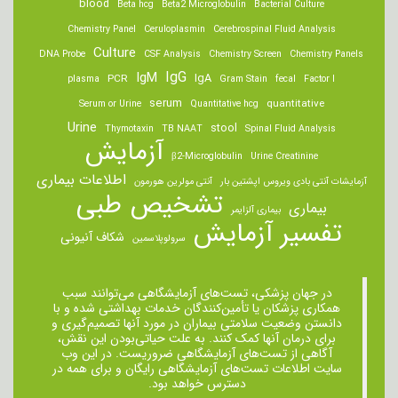
blood
Beta hcg
Beta2 Microglobulin
Bacterial Culture
Chemistry Panel
Ceruloplasmin
Cerebrospinal Fluid Analysis
Culture
DNA Probe
CSF Analysis
Chemistry Screen
Chemistry Panels
IgM
IgG
IgA
PCR
plasma
Gram Stain
fecal
Factor I
serum
quantitative
Serum or Urine
Quantitative hcg
Urine
stool
Thymotaxin
TB NAAT
Spinal Fluid Analysis
آزمایش
β2-Microglobulin
Urine Creatinine
اطلاعات بیماری
آزمایشات آنتی بادی ویروس اپشتین بار
آنتی مولرین هورمون
تشخیص طبی
بیماری
بیماری آلزایمر
تفسیر آزمایش
شکاف آنیونی
سرولوپلاسمین
در جهان پزشکی، تست‌های آزمایشگاهی می‌توانند سبب
همکاری پزشکان یا تأمین‌کنندگان خدمات بهداشتی شده و با
دانستن وضعیت سلامتی بیماران در مورد آنها تصمیم‌گیری و
برای درمان ‌آنها کمک کنند. به علت حیاتی‌بودن این نقش،
آگاهی از تست‌های آزمایشگاهی ضروریست. در این وب
سایت اطلاعات تست‌های آزمایشگاهی رایگان و برای همه در
دسترس خواهد بود.