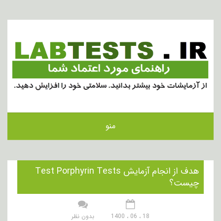
منو
هدف از انجام آزمایش Test Porphyrin Tests
چیست؟
18 ، 06 ، 1400
بدون نظر