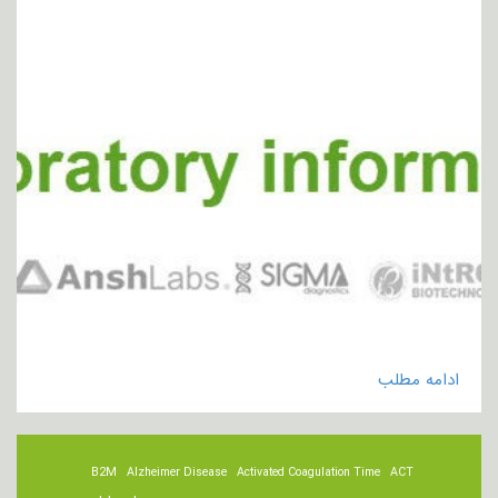
ادامه مطلب
B2M
Alzheimer Disease
Activated Coagulation Time
ACT