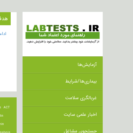
هدف از ان
ادا
آزمایش‌ها
بیماری‌ها/شرایط
غربالگری سلامت
e
ACT
اخبار علمی سایت
lin
min
جستجوی مشاغل
nalysis