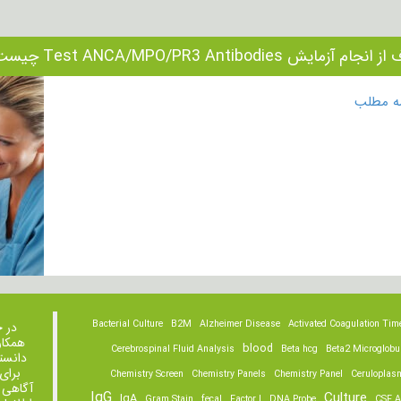
جام آزمایش Test ANCA/MPO/PR3 Antibodies چیست؟
مه مطلب
Bacterial Culture
B2M
Alzheimer Disease
Activated Coagulation Tim
در 
همکار
blood
Cerebrospinal Fluid Analysis
Beta hcg
Beta2 Microglobu
دانست
برای
Chemistry Screen
Chemistry Panels
Chemistry Panel
Ceruloplas
آگاهی 
IgG
Culture
IgA
Gram Stain
fecal
Factor I
DNA Probe
CSF A