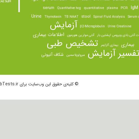
اطلاعا
IgM
serum
quantitative
PCR
Quantitative hcg
plasma
Urine
stool
Thymotaxin
TB NAAT
Spinal Fluid Analysis
Serum o
آزمایش
β2-Microglobulin
Urine Creatinine
اطلاعات بیماری
ت آنتی بادی ویروس اپشتین بار
آنتی مولرین هورمون
تشخیص طبی
بیماری
بیماری آلزایمر
فسیر آزمایش
شکاف آنیونی
سرولوپلاسمین
© کلیه‌ی حقوق این وب‌سایت برای LabTests.ir محفوظ است.