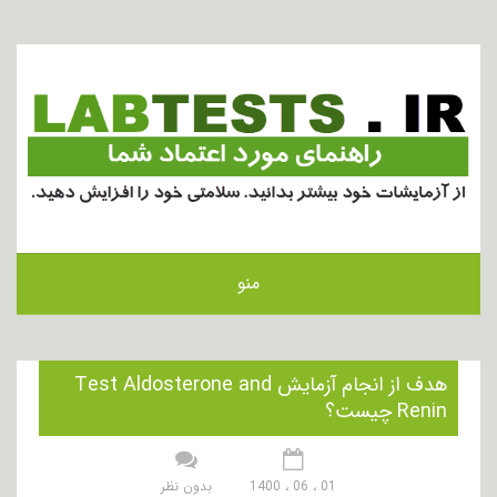
منو
هدف از انجام آزمایش Test Aldosterone and
Renin چیست؟
01 ، 06 ، 1400
بدون نظر