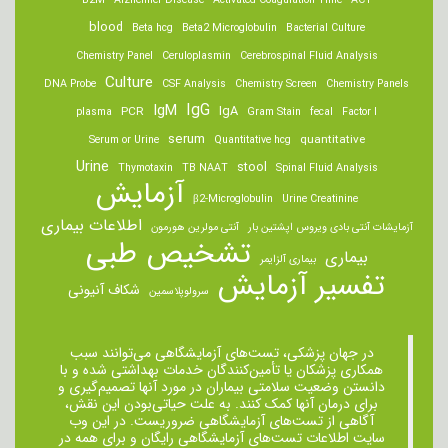
B2M
Alzheimer Disease
Activated Coagulation Time
ACT
blood
Beta hcg
Beta2 Microglobulin
Bacterial Culture
Chemistry Panel
Ceruloplasmin
Cerebrospinal Fluid Analysis
Culture
DNA Probe
CSF Analysis
Chemistry Screen
Chemistry Panels
IgM
IgG
IgA
PCR
plasma
Gram Stain
fecal
Factor I
serum
quantitative
Serum or Urine
Quantitative hcg
Urine
stool
Thymotaxin
TB NAAT
Spinal Fluid Analysis
آزمایش
β2-Microglobulin
Urine Creatinine
اطلاعات بیماری
آزمایشات آنتی بادی ویروس اپشتین بار
آنتی مولرین هورمون
تشخیص طبی
بیماری
بیماری آلزایمر
تفسیر آزمایش
شکاف آنیونی
سرولوپلاسمین
در جهان پزشکی، تست‌های آزمایشگاهی می‌توانند سبب
همکاری پزشکان یا تأمین‌کنندگان خدمات بهداشتی شده و با
دانستن وضعیت سلامتی بیماران در مورد آنها تصمیم‌گیری و
برای درمان ‌آنها کمک کنند. به علت حیاتی‌بودن این نقش،
آگاهی از تست‌های آزمایشگاهی ضروریست. در این وب
سایت اطلاعات تست‌های آزمایشگاهی رایگان و برای همه در