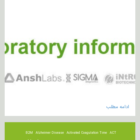
ادامه مطلب
B2M
Alzheimer Disease
Activated Coagulation Time
ACT