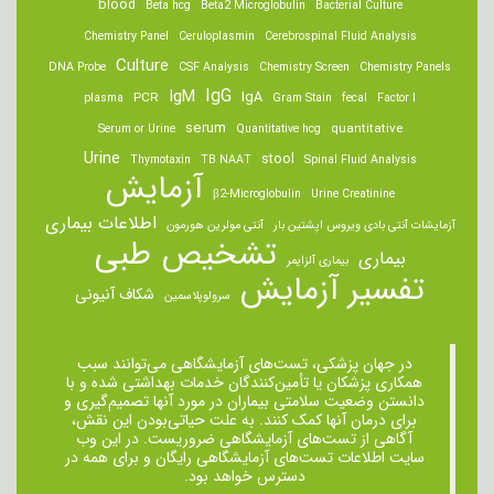
blood
Beta hcg
Beta2 Microglobulin
Bacterial Culture
Chemistry Panel
Ceruloplasmin
Cerebrospinal Fluid Analysis
Culture
DNA Probe
CSF Analysis
Chemistry Screen
Chemistry Panels
IgM
IgG
IgA
PCR
plasma
Gram Stain
fecal
Factor I
serum
quantitative
Serum or Urine
Quantitative hcg
Urine
stool
Thymotaxin
TB NAAT
Spinal Fluid Analysis
آزمایش
β2-Microglobulin
Urine Creatinine
اطلاعات بیماری
آزمایشات آنتی بادی ویروس اپشتین بار
آنتی مولرین هورمون
تشخیص طبی
بیماری
بیماری آلزایمر
تفسیر آزمایش
شکاف آنیونی
سرولوپلاسمین
در جهان پزشکی، تست‌های آزمایشگاهی می‌توانند سبب
همکاری پزشکان یا تأمین‌کنندگان خدمات بهداشتی شده و با
دانستن وضعیت سلامتی بیماران در مورد آنها تصمیم‌گیری و
برای درمان ‌آنها کمک کنند. به علت حیاتی‌بودن این نقش،
آگاهی از تست‌های آزمایشگاهی ضروریست. در این وب
سایت اطلاعات تست‌های آزمایشگاهی رایگان و برای همه در
دسترس خواهد بود.