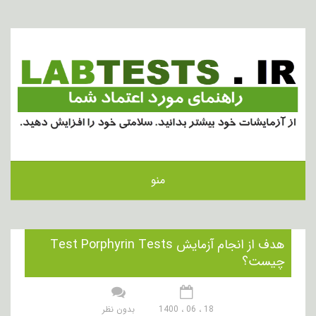
منو
هدف از انجام آزمایش Test Porphyrin Tests
چیست؟
18 ، 06 ، 1400
بدون نظر