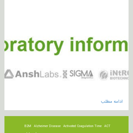
ادامه مطلب
B2M
Alzheimer Disease
Activated Coagulation Time
ACT