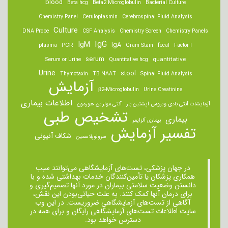
blood
Beta hcg
Beta2 Microglobulin
Bacterial Culture
Chemistry Panel
Ceruloplasmin
Cerebrospinal Fluid Analysis
Culture
DNA Probe
CSF Analysis
Chemistry Screen
Chemistry Panels
IgM
IgG
IgA
PCR
plasma
Gram Stain
fecal
Factor I
serum
quantitative
Serum or Urine
Quantitative hcg
Urine
stool
Thymotaxin
TB NAAT
Spinal Fluid Analysis
آزمایش
β2-Microglobulin
Urine Creatinine
اطلاعات بیماری
آزمایشات آنتی بادی ویروس اپشتین بار
آنتی مولرین هورمون
تشخیص طبی
بیماری
بیماری آلزایمر
تفسیر آزمایش
شکاف آنیونی
سرولوپلاسمین
در جهان پزشکی، تست‌های آزمایشگاهی می‌توانند سبب
همکاری پزشکان یا تأمین‌کنندگان خدمات بهداشتی شده و با
دانستن وضعیت سلامتی بیماران در مورد آنها تصمیم‌گیری و
برای درمان ‌آنها کمک کنند. به علت حیاتی‌بودن این نقش،
آگاهی از تست‌های آزمایشگاهی ضروریست. در این وب
سایت اطلاعات تست‌های آزمایشگاهی رایگان و برای همه در
دسترس خواهد بود.