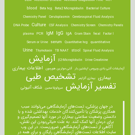
B2M
Alzheimer Disease
Activated Coagulation Time
ACT
blood
Beta hcg
Beta2 Microglobulin
Bacterial Culture
Chemistry Panel
Ceruloplasmin
Cerebrospinal Fluid Analysis
Culture
DNA Probe
CSF Analysis
Chemistry Screen
Chemistry Panels
IgM
IgG
IgA
PCR
plasma
Gram Stain
fecal
Factor I
serum
quantitative
Serum or Urine
Quantitative hcg
Urine
stool
Thymotaxin
TB NAAT
Spinal Fluid Analysis
آزمایش
β2-Microglobulin
Urine Creatinine
اطلاعات بیماری
آزمایشات آنتی بادی ویروس اپشتین بار
آنتی مولرین هورمون
تشخیص طبی
بیماری
بیماری آلزایمر
تفسیر آزمایش
شکاف آنیونی
سرولوپلاسمین
در جهان پزشکی، تست‌های آزمایشگاهی می‌توانند سبب
همکاری پزشکان یا تأمین‌کنندگان خدمات بهداشتی شده و با
دانستن وضعیت سلامتی بیماران در مورد آنها تصمیم‌گیری و
برای درمان ‌آنها کمک کنند. به علت حیاتی‌بودن این نقش،
آگاهی از تست‌های آزمایشگاهی ضروریست. در این وب
سایت اطلاعات تست‌های آزمایشگاهی رایگان و برای همه در