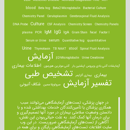
B2M
Alzheimer Disease
Activated Coagulation Time
ACT
blood
Beta hcg
Beta2 Microglobulin
Bacterial Culture
Chemistry Panel
Ceruloplasmin
Cerebrospinal Fluid Analysis
Culture
DNA Probe
CSF Analysis
Chemistry Screen
Chemistry Panels
IgM
IgG
IgA
PCR
plasma
Gram Stain
fecal
Factor I
serum
quantitative
Serum or Urine
Quantitative hcg
Urine
stool
Thymotaxin
TB NAAT
Spinal Fluid Analysis
آزمایش
β2-Microglobulin
Urine Creatinine
اطلاعات بیماری
آزمایشات آنتی بادی ویروس اپشتین بار
آنتی مولرین هورمون
تشخیص طبی
بیماری
بیماری آلزایمر
تفسیر آزمایش
شکاف آنیونی
سرولوپلاسمین
در جهان پزشکی، تست‌های آزمایشگاهی می‌توانند سبب
همکاری پزشکان یا تأمین‌کنندگان خدمات بهداشتی شده و با
دانستن وضعیت سلامتی بیماران در مورد آنها تصمیم‌گیری و
برای درمان ‌آنها کمک کنند. به علت حیاتی‌بودن این نقش،
آگاهی از تست‌های آزمایشگاهی ضروریست. در این وب
سایت اطلاعات تست‌های آزمایشگاهی رایگان و برای همه در