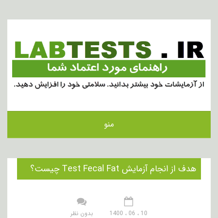
منو
هدف از انجام آزمایش Test Fecal Fat چیست؟
10 ، 06 ، 1400
بدون نظر