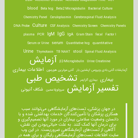
B2M
Alzheimer Disease
Activated Coagulation Time
ACT
blood
Beta hcg
Beta2 Microglobulin
Bacterial Culture
Chemistry Panel
Ceruloplasmin
Cerebrospinal Fluid Analysis
Culture
DNA Probe
CSF Analysis
Chemistry Screen
Chemistry Panels
IgM
IgG
IgA
PCR
plasma
Gram Stain
fecal
Factor I
serum
quantitative
Serum or Urine
Quantitative hcg
Urine
stool
Thymotaxin
TB NAAT
Spinal Fluid Analysis
آزمایش
β2-Microglobulin
Urine Creatinine
اطلاعات بیماری
آزمایشات آنتی بادی ویروس اپشتین بار
آنتی مولرین هورمون
تشخیص طبی
بیماری
بیماری آلزایمر
تفسیر آزمایش
شکاف آنیونی
سرولوپلاسمین
در جهان پزشکی، تست‌های آزمایشگاهی می‌توانند سبب
همکاری پزشکان یا تأمین‌کنندگان خدمات بهداشتی شده و با
دانستن وضعیت سلامتی بیماران در مورد آنها تصمیم‌گیری و
برای درمان ‌آنها کمک کنند. به علت حیاتی‌بودن این نقش،
آگاهی از تست‌های آزمایشگاهی ضروریست. در این وب
سایت اطلاعات تست‌های آزمایشگاهی رایگان و برای همه در