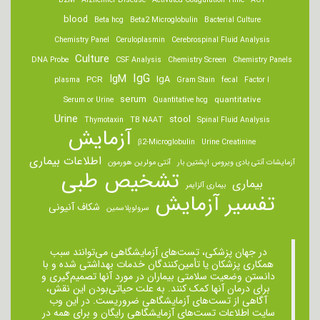
B2M
Alzheimer Disease
Activated Coagulation Time
ACT
blood
Beta hcg
Beta2 Microglobulin
Bacterial Culture
Chemistry Panel
Ceruloplasmin
Cerebrospinal Fluid Analysis
Culture
DNA Probe
CSF Analysis
Chemistry Screen
Chemistry Panels
IgM
IgG
IgA
PCR
plasma
Gram Stain
fecal
Factor I
serum
quantitative
Serum or Urine
Quantitative hcg
Urine
stool
Thymotaxin
TB NAAT
Spinal Fluid Analysis
آزمایش
β2-Microglobulin
Urine Creatinine
اطلاعات بیماری
آزمایشات آنتی بادی ویروس اپشتین بار
آنتی مولرین هورمون
تشخیص طبی
بیماری
بیماری آلزایمر
تفسیر آزمایش
شکاف آنیونی
سرولوپلاسمین
در جهان پزشکی، تست‌های آزمایشگاهی می‌توانند سبب
همکاری پزشکان یا تأمین‌کنندگان خدمات بهداشتی شده و با
دانستن وضعیت سلامتی بیماران در مورد آنها تصمیم‌گیری و
برای درمان ‌آنها کمک کنند. به علت حیاتی‌بودن این نقش،
آگاهی از تست‌های آزمایشگاهی ضروریست. در این وب
سایت اطلاعات تست‌های آزمایشگاهی رایگان و برای همه در