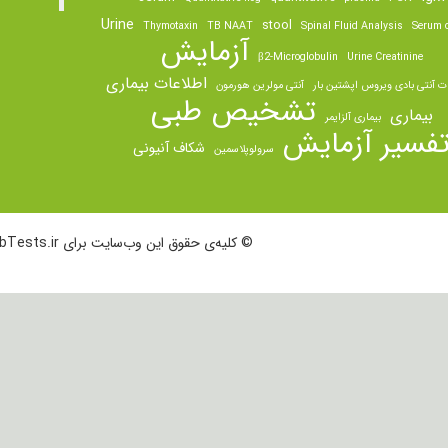
Urine
stool
Thymotaxin
TB NAAT
Spinal Fluid Analysis
Serum o
آزمایش
β2-Microglobulin
Urine Creatinine
اطلاعات بیماری
ت آنتی بادی ویروس اپشتین بار
آنتی مولرین هورمون
تشخیص طبی
بیماری
بیماری آلزایمر
فسیر آزمایش
شکاف آنیونی
سرولوپلاسمین
© کلیه‌ی حقوق این وب‌سایت برای LabTests.ir محفوظ است.