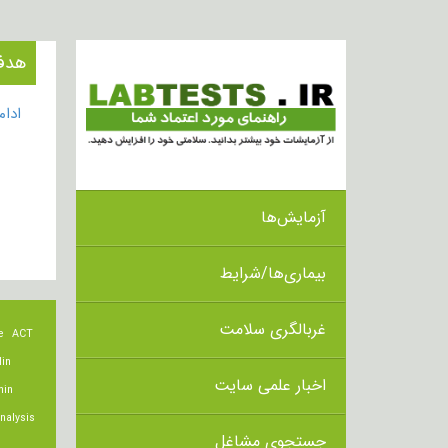
هدف از
ادا
آزمایش‌ها
بیماری‌ها/شرایط
غربالگری سلامت
e
ACT
lin
اخبار علمی سایت
min
nalysis
جستجوی مشاغل