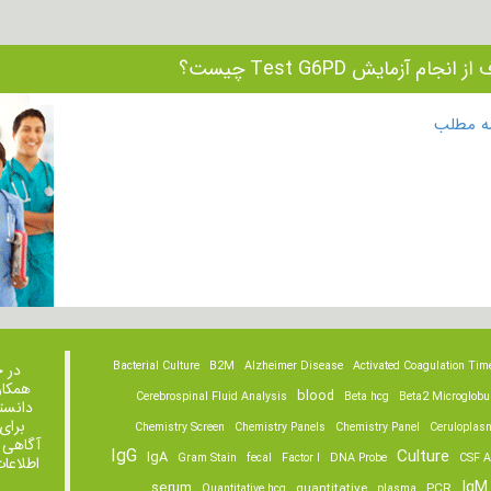
 انجام آزمایش Test G6PD چیست؟
مه مطلب
Bacterial Culture
B2M
Alzheimer Disease
Activated Coagulation Tim
در 
همکار
blood
Cerebrospinal Fluid Analysis
Beta hcg
Beta2 Microglobu
دانست
برای
Chemistry Screen
Chemistry Panels
Chemistry Panel
Ceruloplas
آگاهی 
IgG
Culture
IgA
Gram Stain
fecal
Factor I
DNA Probe
CSF A
اطلاعا
IgM
serum
quantitative
PCR
Quantitative hcg
plasma