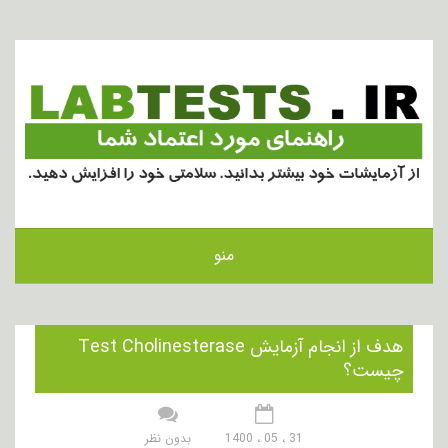
منو
هدف از انجام آزمایش Test Cholinesterase
چیست؟
31 ، 05 ، 1400
بدون نظر