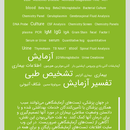
B2M
Alzheimer Disease
Activated Coagulation Time
ACT
blood
Beta hcg
Beta2 Microglobulin
Bacterial Culture
Chemistry Panel
Ceruloplasmin
Cerebrospinal Fluid Analysis
Culture
DNA Probe
CSF Analysis
Chemistry Screen
Chemistry Panels
IgM
IgG
IgA
PCR
plasma
Gram Stain
fecal
Factor I
serum
quantitative
Serum or Urine
Quantitative hcg
Urine
stool
Thymotaxin
TB NAAT
Spinal Fluid Analysis
آزمایش
β2-Microglobulin
Urine Creatinine
اطلاعات بیماری
آزمایشات آنتی بادی ویروس اپشتین بار
آنتی مولرین هورمون
تشخیص طبی
بیماری
بیماری آلزایمر
تفسیر آزمایش
شکاف آنیونی
سرولوپلاسمین
در جهان پزشکی، تست‌های آزمایشگاهی می‌توانند سبب
همکاری پزشکان یا تأمین‌کنندگان خدمات بهداشتی شده و با
دانستن وضعیت سلامتی بیماران در مورد آنها تصمیم‌گیری و
برای درمان ‌آنها کمک کنند. به علت حیاتی‌بودن این نقش،
آگاهی از تست‌های آزمایشگاهی ضروریست. در این وب
سایت اطلاعات تست‌های آزمایشگاهی رایگان و برای همه در