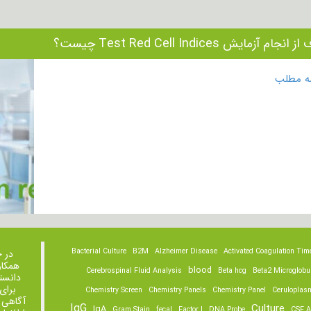
نجام آزمایش Test Red Cell Indices چیست؟
مه مطلب
Bacterial Culture
B2M
Alzheimer Disease
Activated Coagulation Tim
در 
همکار
blood
Cerebrospinal Fluid Analysis
Beta hcg
Beta2 Microglobu
دانست
برای
Chemistry Screen
Chemistry Panels
Chemistry Panel
Ceruloplas
آگاهی 
IgG
Culture
IgA
Gram Stain
fecal
Factor I
DNA Probe
CSF A