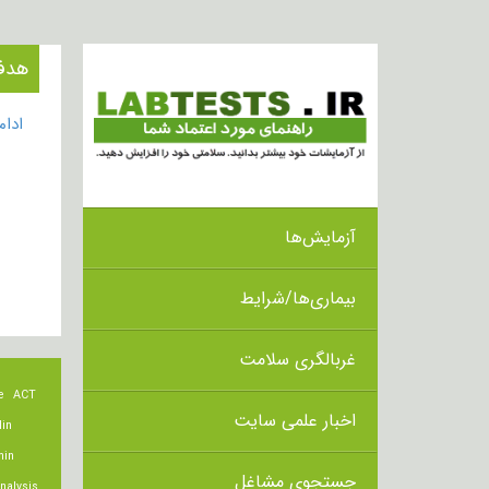
هدف از ا
ادا
آزمایش‌ها
بیماری‌ها/شرایط
غربالگری سلامت
e
ACT
اخبار علمی سایت
lin
min
جستجوی مشاغل
nalysis