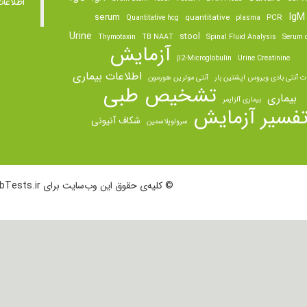
اطلاعا
IgM
serum
quantitative
PCR
Quantitative hcg
plasma
Urine
stool
Thymotaxin
TB NAAT
Spinal Fluid Analysis
Serum o
آزمایش
β2-Microglobulin
Urine Creatinine
اطلاعات بیماری
ت آنتی بادی ویروس اپشتین بار
آنتی مولرین هورمون
تشخیص طبی
بیماری
بیماری آلزایمر
فسیر آزمایش
شکاف آنیونی
سرولوپلاسمین
© کلیه‌ی حقوق این وب‌سایت برای LabTests.ir محفوظ است.